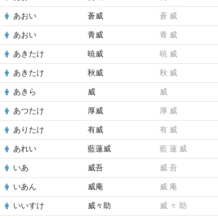
あおい
蒼威
蒼
威
あおい
青威
青
威
あきたけ
暁威
暁
威
あきたけ
秋威
秋
威
あきら
威
威
あつたけ
厚威
厚
威
ありたけ
有威
有
威
あれい
藍蓮威
藍
蓮
威
いあ
威吾
威
吾
いあん
威庵
威
庵
いいすけ
威々助
威
々
助