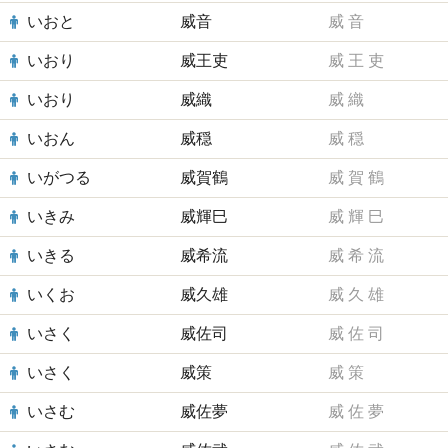
いおと
威音
威
音
いおり
威王吏
威
王
吏
いおり
威織
威
織
いおん
威穏
威
穏
いがつる
威賀鶴
威
賀
鶴
いきみ
威輝巳
威
輝
巳
いきる
威希流
威
希
流
いくお
威久雄
威
久
雄
いさく
威佐司
威
佐
司
いさく
威策
威
策
いさむ
威佐夢
威
佐
夢