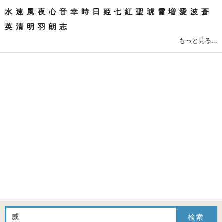
水
速
風
夜
心
音
幸
時
日
姫
七
紅
聖
琥
雪
増
愛
波
蒼
英
清
明
羽
朗
志
もっと見る...