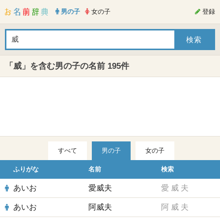
男の子
女の子
登録
「威」を含む男の子の名前 195件
すべて
男の子
女の子
ふりがな
名前
検索
あいお
愛威夫
愛
威
夫
あいお
阿威夫
阿
威
夫