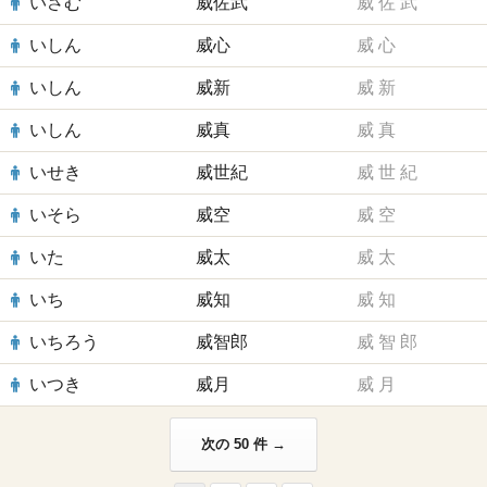
いさむ
威佐武
威
佐
武
いしん
威心
威
心
いしん
威新
威
新
いしん
威真
威
真
いせき
威世紀
威
世
紀
いそら
威空
威
空
いた
威太
威
太
いち
威知
威
知
いちろう
威智郎
威
智
郎
いつき
威月
威
月
次の 50 件 →