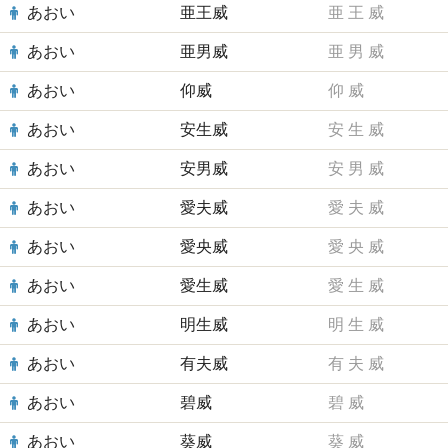
あおい
亜王威
亜
王
威
あおい
亜男威
亜
男
威
あおい
仰威
仰
威
あおい
安生威
安
生
威
あおい
安男威
安
男
威
あおい
愛夫威
愛
夫
威
あおい
愛央威
愛
央
威
あおい
愛生威
愛
生
威
あおい
明生威
明
生
威
あおい
有夫威
有
夫
威
あおい
碧威
碧
威
あおい
葵威
葵
威