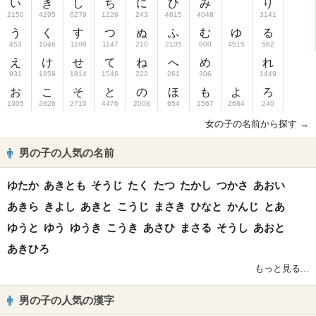
い
き
し
ち
に
ひ
み
り
2150
4295
6279
1226
243
4615
4048
3141
う
く
す
つ
ぬ
ふ
む
ゆ
る
453
1046
1108
1147
210
2105
800
4515
562
え
け
せ
て
ね
へ
め
れ
931
1859
1814
1546
222
261
306
1449
お
こ
そ
と
の
ほ
も
よ
ろ
1305
2826
2710
4476
2008
654
1567
2684
240
女の子の名前から探す →
男の子の人気の名前
ゆたか
あきとも
そうじ
たく
たつ
たかし
つかさ
あおい
あきら
きよし
あきと
こうじ
まさき
ひなと
かんじ
とあ
ゆうと
ゆう
ゆうき
こうき
あさひ
まさる
そうし
あおと
あきひろ
もっと見る...
男の子の人気の漢字