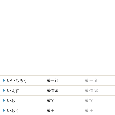
いいちろう
威一郎
威
一
郎
いえす
威偉須
威
偉
須
いお
威於
威
於
いおう
威王
威
王