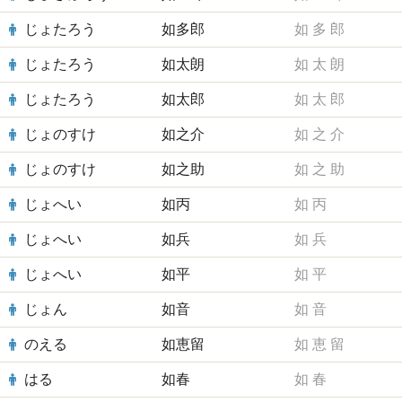
じょたろう
如多郎
如
多
郎
じょたろう
如太朗
如
太
朗
じょたろう
如太郎
如
太
郎
じょのすけ
如之介
如
之
介
じょのすけ
如之助
如
之
助
じょへい
如丙
如
丙
じょへい
如兵
如
兵
じょへい
如平
如
平
じょん
如音
如
音
のえる
如恵留
如
恵
留
はる
如春
如
春