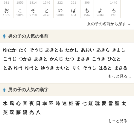
931
1859
1814
1546
222
261
306
1449
お
こ
そ
と
の
ほ
も
よ
ろ
1305
2826
2710
4476
2008
654
1567
2684
240
女の子の名前から探す →
男の子の人気の名前
ゆたか
たく
そうじ
あきとも
たかし
あおい
あきら
きよし
こうじ
つかさ
あきと
かんじ
たつ
まさき
こうき
ひなと
とあ
ゆう
ゆうと
ゆうき
かいと
りく
そうし
はると
まさる
もっと見る...
男の子の人気の漢字
水
風
心
音
夜
日
幸
羽
時
速
姫
蒼
七
紅
琥
愛
雪
聖
太
英
双
藤
陽
光
八
もっと見る...