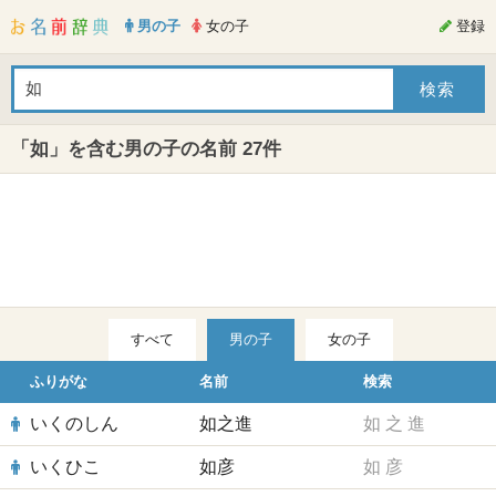
男の子
女の子
登録
「如」を含む男の子の名前 27件
すべて
男の子
女の子
ふりがな
名前
検索
いくのしん
如之進
如
之
進
いくひこ
如彦
如
彦