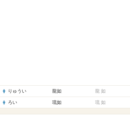
りゅうい
龍如
龍
如
ろい
琉如
琉
如