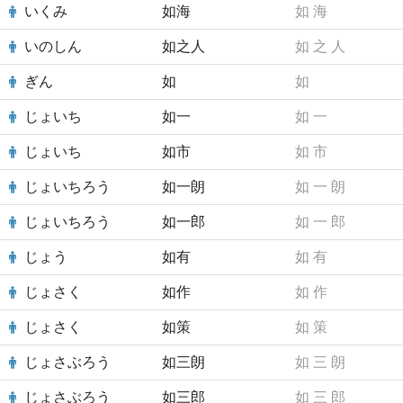
いくみ
如海
如
海
いのしん
如之人
如
之
人
ぎん
如
如
じょいち
如一
如
一
じょいち
如市
如
市
じょいちろう
如一朗
如
一
朗
じょいちろう
如一郎
如
一
郎
じょう
如有
如
有
じょさく
如作
如
作
じょさく
如策
如
策
じょさぶろう
如三朗
如
三
朗
じょさぶろう
如三郎
如
三
郎