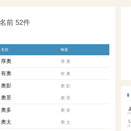
前 52件
名前
検索
厚奧
厚
奧
有奧
有
奧
奧影
奧
影
奧景
奧
景
奧多
奧
多
74
奧太
奧
太
21