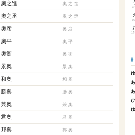
奧之進
奧
之
進
4
奧之丞
奧
之
丞
9
奧彦
奧
彦
13
奧平
奧
平
奧衡
奧
衡
景奧
景
奧
和奧
和
奧
勝奧
勝
奧
兼奧
兼
奧
君奧
君
奧
邦奧
邦
奧