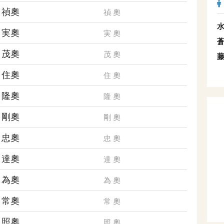
禎奧
禎
奧
実奧
実
奧
茂奧
茂
奧
住奧
住
奧
隆奧
隆
奧
剛奧
剛
奧
忠奧
忠
奧
達奧
達
奧
為奧
為
奧
常奧
常
奧
照奧
照
奧