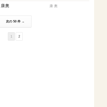
康奧
康
奧
次の 50 件 →
1
2