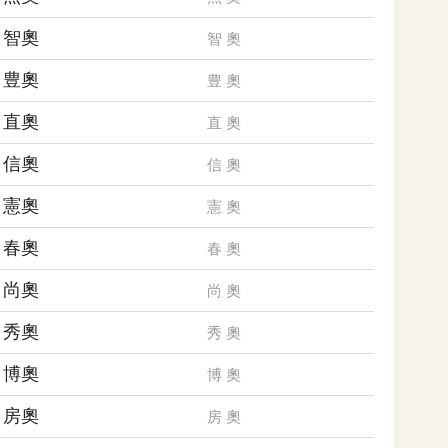
智奧
智
奧
豊奧
豊
奧
直奧
直
奧
信奧
信
奧
憲奧
憲
奧
春奧
春
奧
尚奧
尚
奧
秀奧
秀
奧
博奧
博
奧
房奧
房
奧