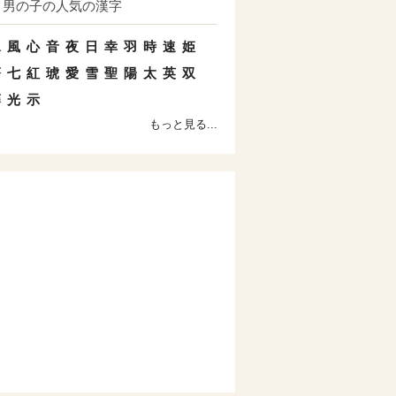
男の子の人気の漢字
水
風
心
音
夜
日
幸
羽
時
速
姫
蒼
七
紅
琥
愛
雪
聖
陽
太
英
双
藤
光
示
もっと見る...