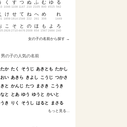
う
く
す
つ
ぬ
ふ
む
ゆ
る
53
1046
1108
1147
210
2105
800
4515
562
え
け
せ
て
ね
へ
め
れ
31
1859
1814
1546
222
261
306
1449
お
こ
そ
と
の
ほ
も
よ
ろ
05
2826
2710
4476
2008
654
1567
2684
240
女の子の名前から探す →
男の子の人気の名前
ゆたか
たく
そうじ
あきとも
たかし
あおい
あきら
きよし
こうじ
つかさ
あきと
かんじ
たつ
まさき
こうき
ひなと
とあ
ゆう
ゆうと
かいと
ゆうき
りく
そうし
はると
まさる
もっと見る...