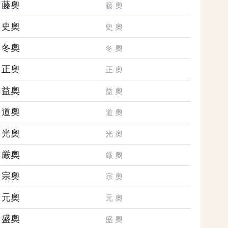
藤奧
藤
奧
史奧
史
奧
冬奧
冬
奧
正奧
正
奧
益奧
益
奧
道奧
道
奧
光奧
光
奧
厳奧
厳
奧
宗奧
宗
奧
元奧
元
奧
盛奧
盛
奧