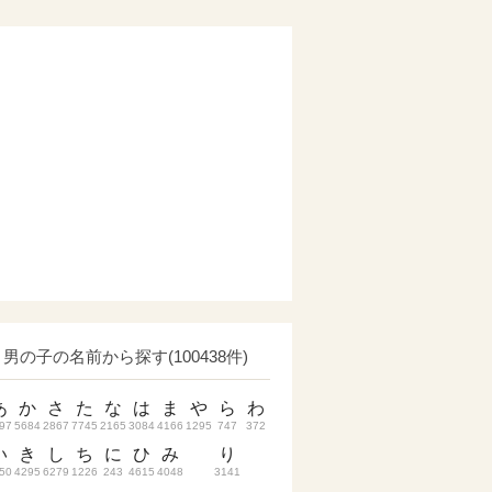
男の子の名前から探す(100438件)
あ
か
さ
た
な
は
ま
や
ら
わ
97
5684
2867
7745
2165
3084
4166
1295
747
372
い
き
し
ち
に
ひ
み
り
50
4295
6279
1226
243
4615
4048
3141