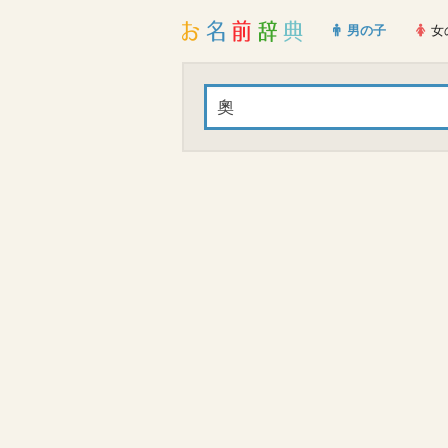
男の子
女