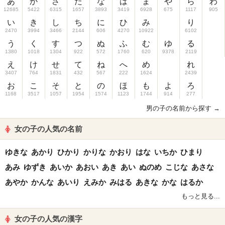
あ
か
さ
た
な
は
ま
や
ら
わ
12685
5422
6315
1657
3893
3419
6928
675
1117
905
い
き
し
ち
に
ひ
み
り
2470
3994
3466
2144
606
4270
10922
6102
う
く
す
つ
ぬ
ふ
む
ゆ
る
1380
1018
1304
922
572
1760
620
9378
2119
え
け
せ
て
ね
へ
め
れ
3407
764
1831
432
567
222
1624
2439
お
こ
そ
と
の
ほ
も
よ
ろ
1168
3517
1057
1954
1574
1123
1744
914
277
男の子の名前から探す →
女の子の人気の名前
ゆきな
あかり
ひかり
かりな
かおり
はな
いちか
ひまり
あみ
ゆずき
あいか
あおい
あき
あい
ぬのめ
こじな
あさな
あやか
かんな
あいり
えみか
みはる
あきな
かな
はるか
もっと見る...
女の子の人気の漢字