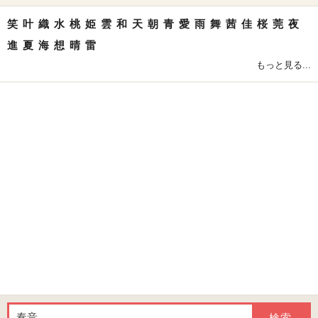
笑
叶
織
水
桃
姫
雲
和
天
朝
青
愛
雨
舞
茜
佳
桜
莞
夜
進
夏
海
想
晴
雷
もっと見る...