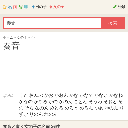
男の子
女の子
登録
ホーム
>
女の子
>
う行
奏音
よみ:
うた
おんぷ
かお
かおん
かな
かなで
かなと
かなね
かなの
かなる
かの
かのん
ことね
そうね
そおと
そ
の
そら
なのん
めとろ
めろと
めろん
ゆあ
ゆのん
り
ずむ
りのん
れのん
奏音と書く女の子の名前 26件