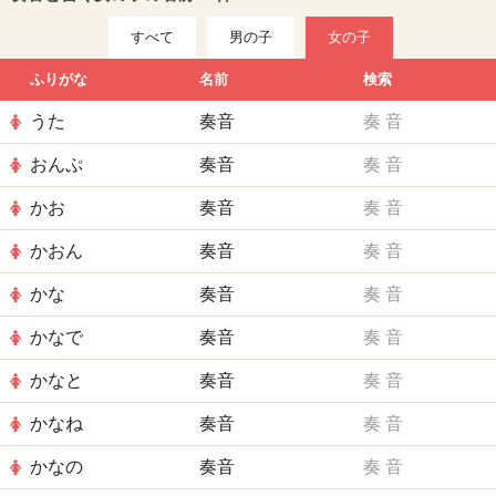
すべて
男の子
女の子
ふりがな
名前
検索
うた
奏音
奏
音
おんぷ
奏音
奏
音
かお
奏音
奏
音
かおん
奏音
奏
音
かな
奏音
奏
音
かなで
奏音
奏
音
かなと
奏音
奏
音
かなね
奏音
奏
音
かなの
奏音
奏
音