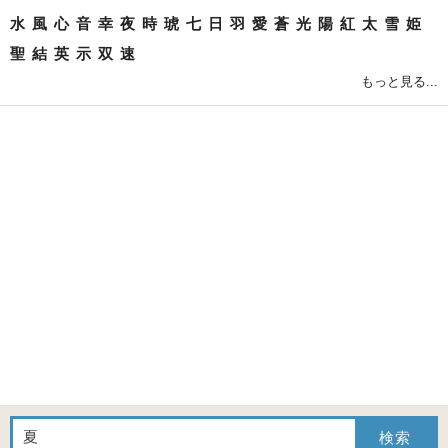
水
風
心
音
幸
夜
時
琥
七
日
羽
愛
蒼
光
陽
紅
太
雪
姫
聖
結
英
示
双
速
もっと見る...