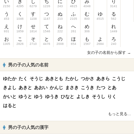
い
き
し
ち
に
ひ
み
り
2150
4295
6279
1226
243
4615
4048
3141
う
く
す
つ
ぬ
ふ
む
ゆ
る
453
1046
1108
1147
210
2105
800
4515
562
え
け
せ
て
ね
へ
め
れ
931
1859
1814
1546
222
261
306
1449
お
こ
そ
と
の
ほ
も
よ
ろ
1305
2826
2710
4476
2008
654
1567
2684
240
女の子の名前から探す →
男の子の人気の名前
ゆたか
たく
そうじ
あきとも
たかし
つかさ
あきら
こうじ
きよし
あきと
あおい
かんじ
まさき
こうき
たつ
とあ
かいと
ゆうと
ゆう
ゆうき
ひなと
よしき
そうし
りく
はると
もっと見る...
男の子の人気の漢字