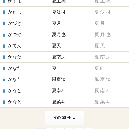
かずま
夏主馬
夏
主
馬
かたし
夏汰司
夏
汰
司
かづき
夏月
夏
月
かづや
夏月也
夏
月
也
かてん
夏天
夏
天
かなた
夏南汰
夏
南
汰
かなた
夏向
夏
向
かなた
風夏汰
風
夏
汰
かなと
夏南斗
夏
南
斗
かなと
夏菜斗
夏
菜
斗
次の 50 件 →