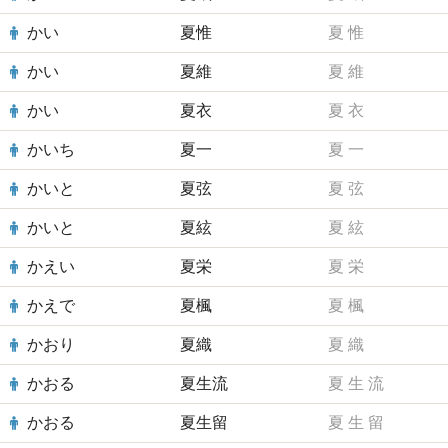
かい
夏惟
夏
惟
かい
夏維
夏
維
かい
夏衣
夏
衣
かいち
夏一
夏
一
かいと
夏弦
夏
弦
かいと
夏絃
夏
絃
かえい
夏栄
夏
栄
かえで
夏楓
夏
楓
かおり
夏織
夏
織
かおる
夏生流
夏
生
流
かおる
夏生留
夏
生
留