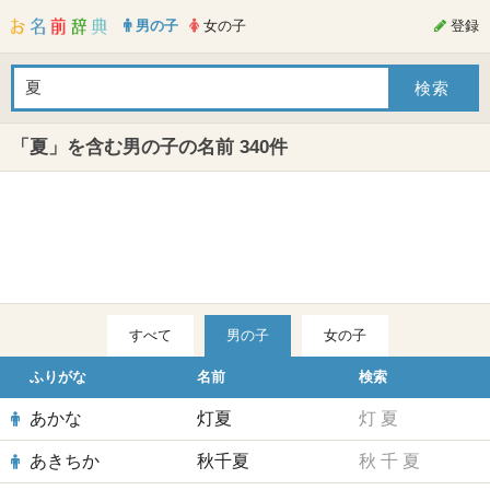
男の子
女の子
登録
「夏」を含む男の子の名前 340件
すべて
男の子
女の子
ふりがな
名前
検索
あかな
灯夏
灯
夏
あきちか
秋千夏
秋
千
夏