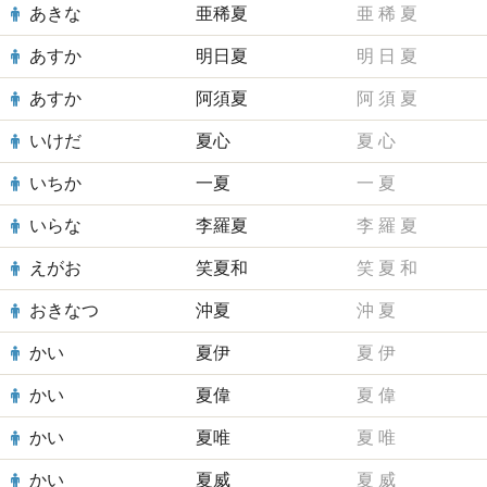
あきな
亜稀夏
亜
稀
夏
あすか
明日夏
明
日
夏
あすか
阿須夏
阿
須
夏
いけだ
夏心
夏
心
いちか
一夏
一
夏
いらな
李羅夏
李
羅
夏
えがお
笑夏和
笑
夏
和
おきなつ
沖夏
沖
夏
かい
夏伊
夏
伊
かい
夏偉
夏
偉
かい
夏唯
夏
唯
かい
夏威
夏
威