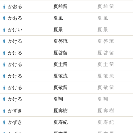
かおる
夏雄留
夏
雄
留
かおる
夏風
夏
風
かけい
夏景
夏
景
かける
夏啓琉
夏
啓
琉
かける
夏啓留
夏
啓
留
かける
夏圭留
夏
圭
留
かける
夏敬流
夏
敬
流
かける
夏敬留
夏
敬
留
かける
夏翔
夏
翔
かずき
夏壽樹
夏
壽
樹
かずき
夏寿紀
夏
寿
紀