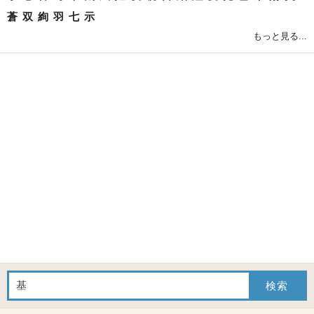
蒼
双
絢
羽
七
示
もっと見る...