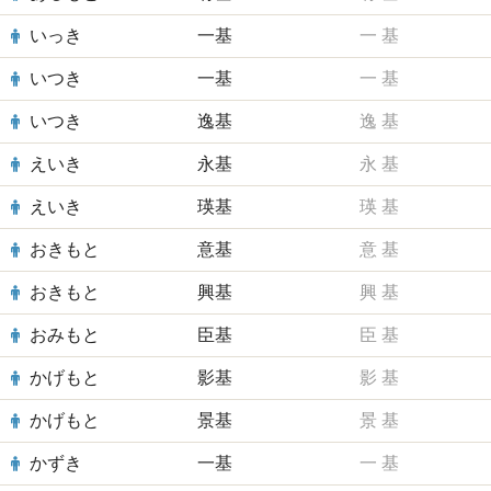
いっき
一基
一
基
いつき
一基
一
基
いつき
逸基
逸
基
えいき
永基
永
基
えいき
瑛基
瑛
基
おきもと
意基
意
基
おきもと
興基
興
基
おみもと
臣基
臣
基
かげもと
影基
影
基
かげもと
景基
景
基
かずき
一基
一
基