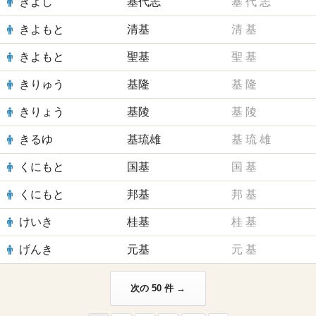
きよし
基代志
基
代
志
きよもと
清基
清
基
きよもと
聖基
聖
基
きりゅう
基隆
基
隆
きりょう
基陵
基
陵
きるゆ
基琉雄
基
琉
雄
くにもと
国基
国
基
くにもと
邦基
邦
基
けいき
桂基
桂
基
げんき
元基
元
基
次の 50 件 →