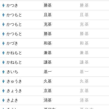
かつき
勝基
勝
基
かつもと
且基
且
基
かつもと
克基
克
基
かつもと
勝基
勝
基
かづき
和基
和
基
かねもと
兼基
兼
基
かねもと
謙基
謙
基
きいち
基一
基
一
きゅうき
久基
久
基
きょうき
京基
京
基
きよき
清基
清
基