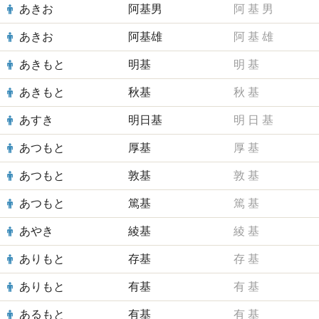
あきお
阿基男
阿
基
男
あきお
阿基雄
阿
基
雄
あきもと
明基
明
基
あきもと
秋基
秋
基
あすき
明日基
明
日
基
あつもと
厚基
厚
基
あつもと
敦基
敦
基
あつもと
篤基
篤
基
あやき
綾基
綾
基
ありもと
存基
存
基
ありもと
有基
有
基
あるもと
有基
有
基