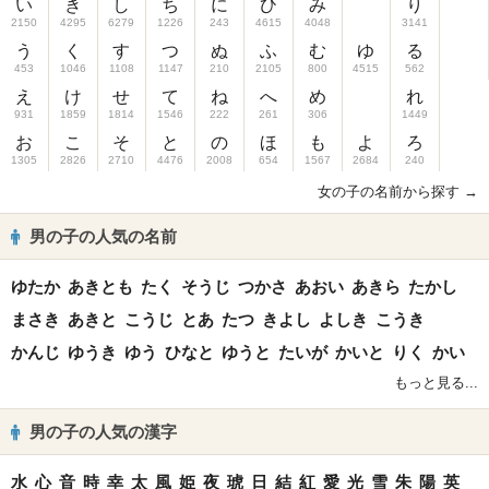
い
き
し
ち
に
ひ
み
り
2150
4295
6279
1226
243
4615
4048
3141
う
く
す
つ
ぬ
ふ
む
ゆ
る
453
1046
1108
1147
210
2105
800
4515
562
え
け
せ
て
ね
へ
め
れ
931
1859
1814
1546
222
261
306
1449
お
こ
そ
と
の
ほ
も
よ
ろ
1305
2826
2710
4476
2008
654
1567
2684
240
女の子の名前から探す →
男の子の人気の名前
ゆたか
あきとも
たく
そうじ
つかさ
あおい
あきら
たかし
まさき
あきと
こうじ
とあ
たつ
きよし
よしき
こうき
かんじ
ゆうき
ゆう
ひなと
ゆうと
たいが
かいと
りく
かい
もっと見る...
男の子の人気の漢字
水
心
音
時
幸
太
風
姫
夜
琥
日
結
紅
愛
光
雪
朱
陽
英