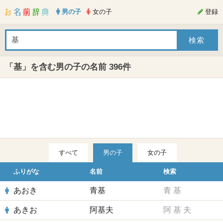
男の子
女の子
登録
「基」を含む男の子の名前 396件
すべて
男の子
女の子
ふりがな
名前
検索
あおき
青基
青
基
あきお
阿基夫
阿
基
夫