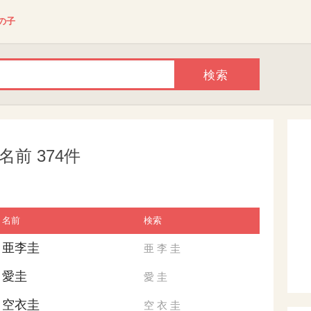
の子
前 374件
名前
検索
亜李圭
亜
李
圭
愛圭
愛
圭
空衣圭
空
衣
圭