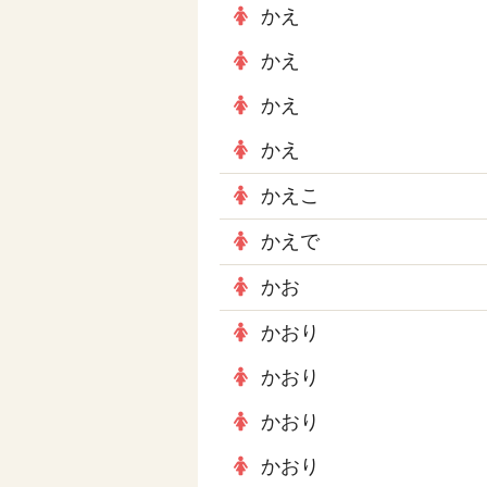
かえ
かえ
かえ
かえ
かえこ
かえで
かお
かおり
かおり
かおり
かおり