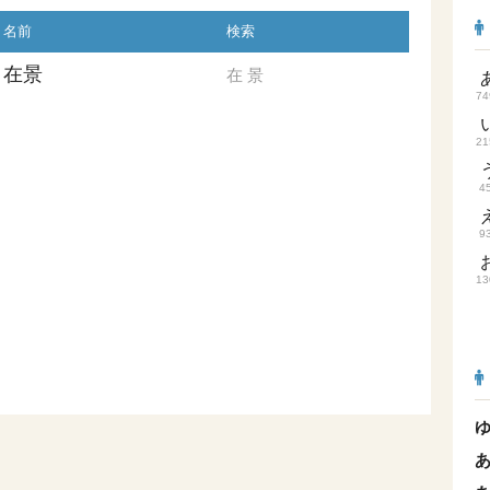
名前
検索
在景
在
景
74
21
4
9
13