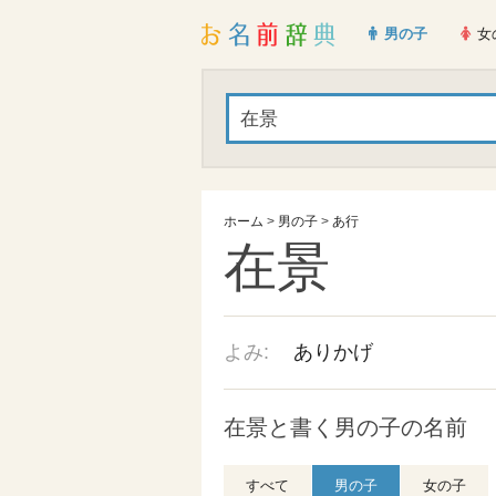
男の子
女
ホーム
>
男の子
>
あ行
在景
よみ:
ありかげ
在景と書く男の子の名前
すべて
男の子
女の子