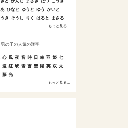
あきと
かんじ
まさき
たつ
こうき
とあ
ひなと
ゆうと
ゆう
かいと
ゆうき
そうし
りく
はると
まさる
もっと見る...
男の子の人気の漢字
水
心
風
夜
音
時
日
幸
羽
姫
七
愛
速
紅
琥
雪
蒼
聖
陽
英
双
太
示
藤
光
もっと見る...