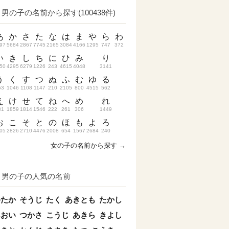
男の子の名前から探す(100438件)
あ
か
さ
た
な
は
ま
や
ら
わ
97
5684
2867
7745
2165
3084
4166
1295
747
372
い
き
し
ち
に
ひ
み
り
50
4295
6279
1226
243
4615
4048
3141
う
く
す
つ
ぬ
ふ
む
ゆ
る
53
1046
1108
1147
210
2105
800
4515
562
え
け
せ
て
ね
へ
め
れ
31
1859
1814
1546
222
261
306
1449
お
こ
そ
と
の
ほ
も
よ
ろ
05
2826
2710
4476
2008
654
1567
2684
240
女の子の名前から探す →
男の子の人気の名前
ゆたか
そうじ
たく
あきとも
たかし
あおい
つかさ
こうじ
あきら
きよし