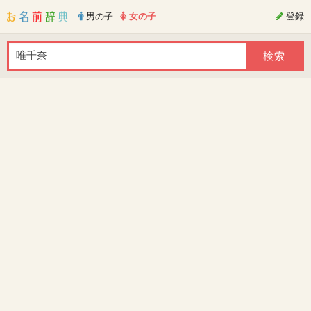
男の子
女の子
登録