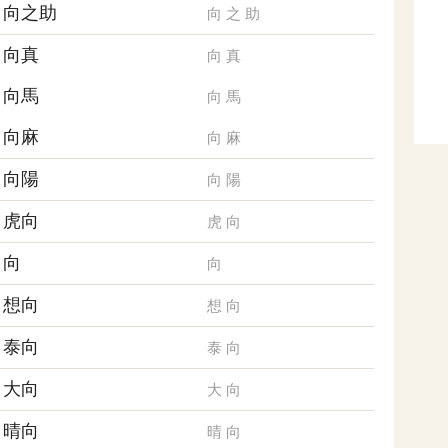
向之助
向
之
助
向真
向
真
向馬
向
馬
向麻
向
麻
向陽
向
陽
虎向
虎
向
向
向
想向
想
向
泰向
泰
向
大向
大
向
晴向
晴
向