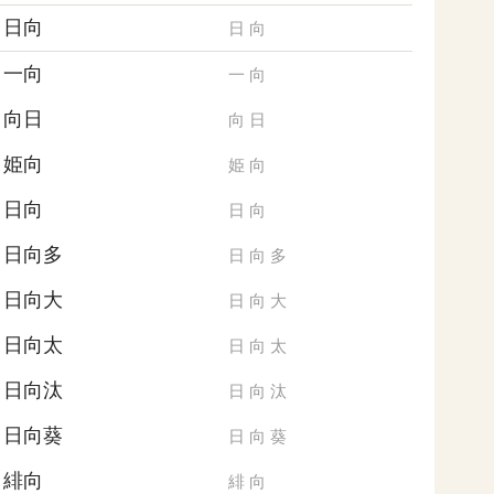
日向
日
向
一向
一
向
向日
向
日
姫向
姫
向
日向
日
向
日向多
日
向
多
日向大
日
向
大
日向太
日
向
太
日向汰
日
向
汰
日向葵
日
向
葵
緋向
緋
向