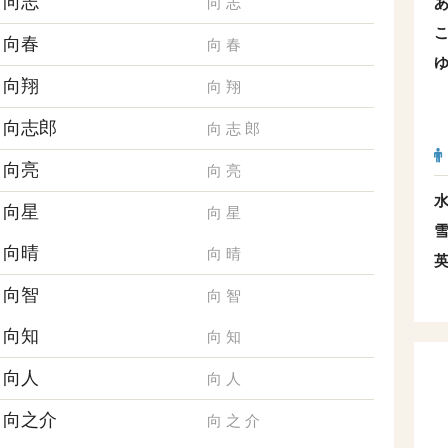
向志
向
志
向春
向
春
向翔
向
翔
向志郎
向
志
郎
向亮
向
亮
向星
向
星
向晴
向
晴
向智
向
智
向知
向
知
向人
向
人
向之介
向
之
介