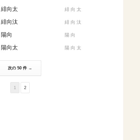
緋向太
緋
向
太
緋向汰
緋
向
汰
陽向
陽
向
陽向太
陽
向
太
次の 50 件 →
1
2