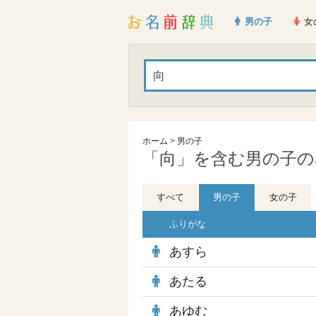
男の子
女
ホーム
>
男の子
「向」を含む男の子の名
すべて
男の子
女の子
ふりがな
あすら
あたる
あゆむ