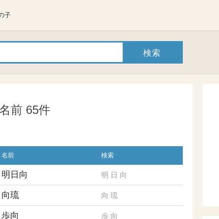
の子
前 65件
名前
検索
明日向
明
日
向
向琉
向
琉
歩向
歩
向