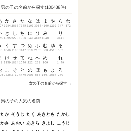
男の子の名前から探す(100438件)
あ
か
さ
た
な
は
ま
や
ら
わ
97
5684
2867
7745
2165
3084
4166
1295
747
372
い
き
し
ち
に
ひ
み
り
50
4295
6279
1226
243
4615
4048
3141
う
く
す
つ
ぬ
ふ
む
ゆ
る
53
1046
1108
1147
210
2105
800
4515
562
え
け
せ
て
ね
へ
め
れ
31
1859
1814
1546
222
261
306
1449
お
こ
そ
と
の
ほ
も
よ
ろ
05
2826
2710
4476
2008
654
1567
2684
240
女の子の名前から探す →
男の子の人気の名前
ゆたか
そうじ
たく
あきとも
たかし
つかさ
あおい
あきら
きよし
こうじ