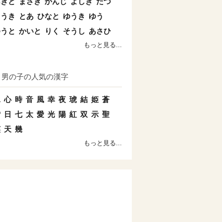
あきと
まさき
かんじ
よしき
たつ
こうき
とあ
ひなと
ゆうき
ゆう
ゆうと
かいと
りく
そうし
あさひ
もっと見る...
男の子の人気の漢字
水
心
時
音
風
幸
夜
琥
結
姫
蒼
雪
日
七
太
愛
光
陽
紅
双
示
聖
英
天
幾
もっと見る...