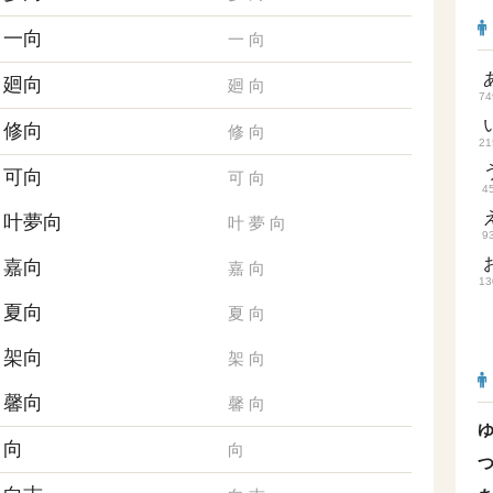
一向
一
向
廻向
廻
向
74
修向
修
向
21
可向
可
向
4
叶夢向
叶
夢
向
9
嘉向
嘉
向
13
夏向
夏
向
架向
架
向
馨向
馨
向
向
向