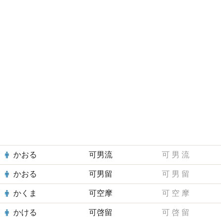
かおる
可男流
可
男
流
かおる
可男留
可
男
留
かくま
可空摩
可
空
摩
かける
可啓留
可
啓
留