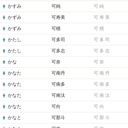
かすみ
可純
可
純
かずみ
可寿美
可
寿
美
かずみ
可積
可
積
かたし
可多司
可
多
司
かたし
可多志
可
多
志
かな
可奈
可
奈
かなた
可南丹
可
南
丹
かなた
可南多
可
南
多
かなた
可南汰
可
南
汰
かなた
可向
可
向
かなと
可那斗
可
那
斗