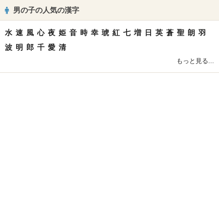
男の子の人気の漢字
水
速
風
心
夜
姫
音
時
幸
琥
紅
七
増
日
英
蒼
聖
朗
羽
波
明
郎
千
愛
清
もっと見る...