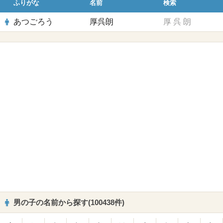
ふりがな
名前
検索
あつごろう
厚呉朗
厚
呉
朗
男の子の名前から探す(100438件)