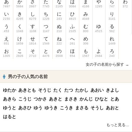
あ
か
さ
た
な
は
ま
や
ら
わ
7497
5684
2867
7745
2165
3084
4166
1295
747
372
い
き
し
ち
に
ひ
み
り
2150
4295
6279
1226
243
4615
4048
3141
う
く
す
つ
ぬ
ふ
む
ゆ
る
453
1046
1108
1147
210
2105
800
4515
562
え
け
せ
て
ね
へ
め
れ
931
1859
1814
1546
222
261
306
1449
お
こ
そ
と
の
ほ
も
よ
ろ
1305
2826
2710
4476
2008
654
1567
2684
240
女の子の名前から探す →
男の子の人気の名前
ゆたか
あきとも
そうじ
たく
たつ
たかし
あおい
きよし
あきら
こうじ
つかさ
あきと
まさき
かんじ
ひなと
とあ
ゆうと
あさひ
ゆう
ゆうき
こうき
まさる
そうし
あおと
はると
もっと見る...