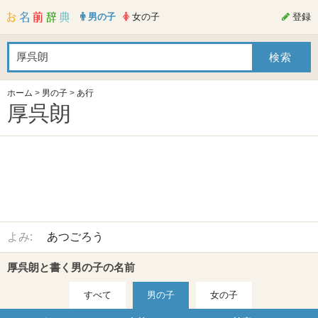
男の子
女の子
登録
ホーム
>
男の子
>
あ行
厚呉朗
よみ:
あつごろう
厚呉朗と書く男の子の名前
すべて
男の子
女の子