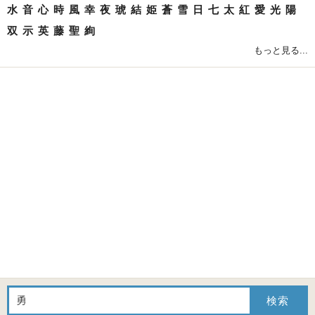
水
音
心
時
風
幸
夜
琥
結
姫
蒼
雪
日
七
太
紅
愛
光
陽
双
示
英
藤
聖
絢
もっと見る...