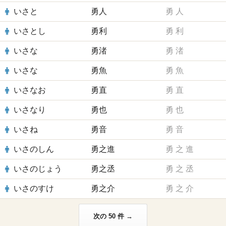
いさと
勇人
勇
人
いさとし
勇利
勇
利
いさな
勇渚
勇
渚
いさな
勇魚
勇
魚
いさなお
勇直
勇
直
いさなり
勇也
勇
也
いさね
勇音
勇
音
いさのしん
勇之進
勇
之
進
いさのじょう
勇之丞
勇
之
丞
いさのすけ
勇之介
勇
之
介
次の 50 件 →