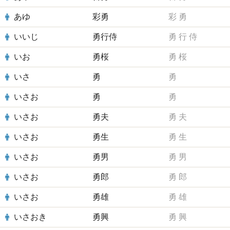
あゆ
彩勇
彩
勇
いいじ
勇行侍
勇
行
侍
いお
勇桜
勇
桜
いさ
勇
勇
いさお
勇
勇
いさお
勇夫
勇
夫
いさお
勇生
勇
生
いさお
勇男
勇
男
いさお
勇郎
勇
郎
いさお
勇雄
勇
雄
いさおき
勇興
勇
興