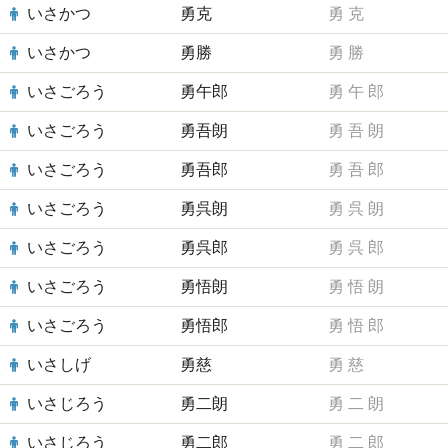
いさかつ
勇克
勇
克
いさかつ
勇勝
勇
勝
いさごろう
勇午郎
勇
午
郎
いさごろう
勇吾朗
勇
吾
朗
いさごろう
勇吾郎
勇
吾
郎
いさごろう
勇呉朗
勇
呉
朗
いさごろう
勇呉郎
勇
呉
郎
いさごろう
勇悟朗
勇
悟
朗
いさごろう
勇悟郎
勇
悟
郎
いさしげ
勇慈
勇
慈
いさじろう
勇二朗
勇
二
朗
いさじろう
勇二郎
勇
二
郎