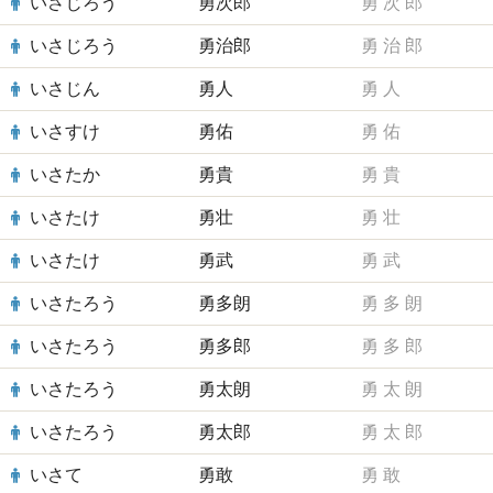
いさじろう
勇次郎
勇
次
郎
いさじろう
勇治郎
勇
治
郎
いさじん
勇人
勇
人
いさすけ
勇佑
勇
佑
いさたか
勇貴
勇
貴
いさたけ
勇壮
勇
壮
いさたけ
勇武
勇
武
いさたろう
勇多朗
勇
多
朗
いさたろう
勇多郎
勇
多
郎
いさたろう
勇太朗
勇
太
朗
いさたろう
勇太郎
勇
太
郎
いさて
勇敢
勇
敢