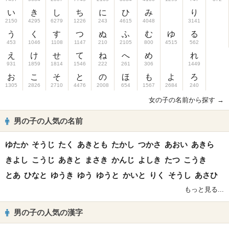
い
き
し
ち
に
ひ
み
り
2150
4295
6279
1226
243
4615
4048
3141
う
く
す
つ
ぬ
ふ
む
ゆ
る
453
1046
1108
1147
210
2105
800
4515
562
え
け
せ
て
ね
へ
め
れ
931
1859
1814
1546
222
261
306
1449
お
こ
そ
と
の
ほ
も
よ
ろ
1305
2826
2710
4476
2008
654
1567
2684
240
女の子の名前から探す →
男の子の人気の名前
ゆたか
そうじ
たく
あきとも
たかし
つかさ
あおい
あきら
きよし
こうじ
あきと
まさき
かんじ
よしき
たつ
こうき
とあ
ひなと
ゆうき
ゆう
ゆうと
かいと
りく
そうし
あさひ
もっと見る...
男の子の人気の漢字