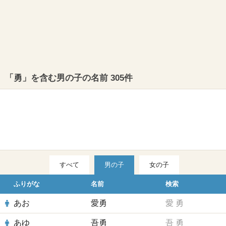
「勇」を含む男の子の名前 305件
すべて
男の子
女の子
ふりがな
名前
検索
あお
愛勇
愛
勇
あゆ
吾勇
吾
勇