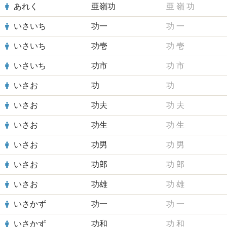
あれく
亜嶺功
亜
嶺
功
いさいち
功一
功
一
いさいち
功壱
功
壱
いさいち
功市
功
市
いさお
功
功
いさお
功夫
功
夫
いさお
功生
功
生
いさお
功男
功
男
いさお
功郎
功
郎
いさお
功雄
功
雄
いさかず
功一
功
一
いさかず
功和
功
和