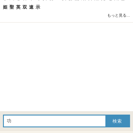
姫
聖
英
双
速
示
もっと見る...