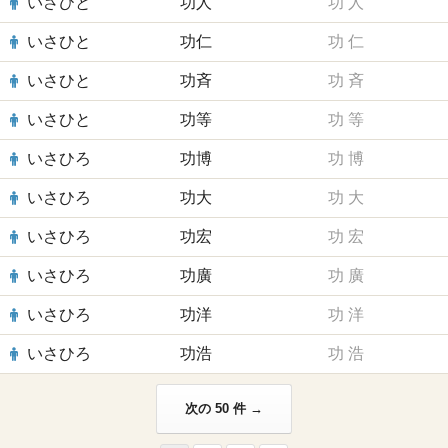
いさひと
功人
功
人
いさひと
功仁
功
仁
いさひと
功斉
功
斉
いさひと
功等
功
等
いさひろ
功博
功
博
いさひろ
功大
功
大
いさひろ
功宏
功
宏
いさひろ
功廣
功
廣
いさひろ
功洋
功
洋
いさひろ
功浩
功
浩
次の 50 件 →