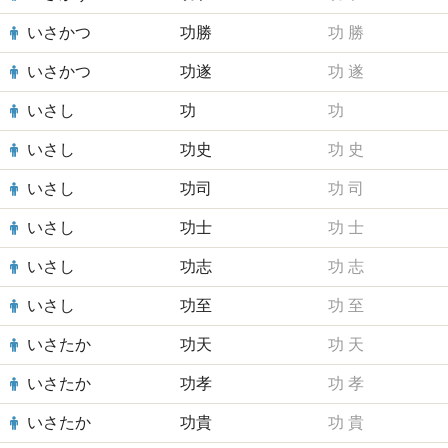
いさかつ
功勝
功
勝
いさかつ
功遂
功
遂
いさし
功
功
いさし
功史
功
史
いさし
功司
功
司
いさし
功士
功
士
いさし
功志
功
志
いさし
功至
功
至
いさたか
功天
功
天
いさたか
功孝
功
孝
いさたか
功貴
功
貴