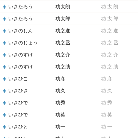
いさたろう
功太朗
功
太
朗
いさたろう
功太郎
功
太
郎
いさのしん
功之進
功
之
進
いさのじょう
功之丞
功
之
丞
いさのすけ
功之介
功
之
介
いさのすけ
功之助
功
之
助
いさひこ
功彦
功
彦
いさひさ
功久
功
久
いさひで
功秀
功
秀
いさひで
功英
功
英
いさひと
功一
功
一