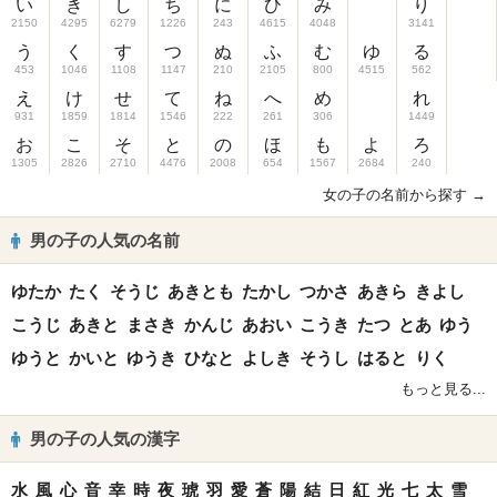
い
き
し
ち
に
ひ
み
り
2150
4295
6279
1226
243
4615
4048
3141
う
く
す
つ
ぬ
ふ
む
ゆ
る
453
1046
1108
1147
210
2105
800
4515
562
え
け
せ
て
ね
へ
め
れ
931
1859
1814
1546
222
261
306
1449
お
こ
そ
と
の
ほ
も
よ
ろ
1305
2826
2710
4476
2008
654
1567
2684
240
女の子の名前から探す →
男の子の人気の名前
ゆたか
たく
そうじ
あきとも
たかし
つかさ
あきら
きよし
こうじ
あきと
まさき
かんじ
あおい
こうき
たつ
とあ
ゆう
ゆうと
かいと
ゆうき
ひなと
よしき
そうし
はると
りく
もっと見る...
男の子の人気の漢字
水
風
心
音
幸
時
夜
琥
羽
愛
蒼
陽
結
日
紅
光
七
太
雪