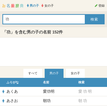
男の子
女の子
登録
「功」を含む男の子の名前 152件
すべて
男の子
女の子
ふりがな
名前
検索
あくあ
愛功明
愛
功
明
あさお
朝功
朝
功