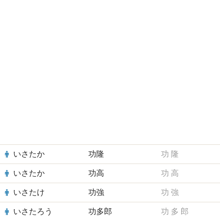
いさたか
功隆
功
隆
いさたか
功高
功
高
いさたけ
功強
功
強
いさたろう
功多郎
功
多
郎