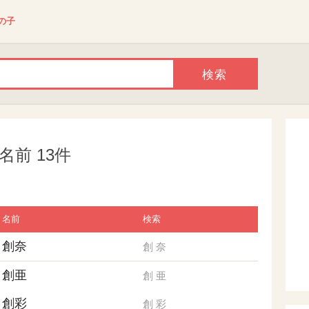
の子
前 13件
名前
検索
創奈
創
奈
創亜
創
亜
創彩
創
彩