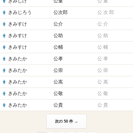
きみしげ
公重
公
重
きみじろう
公次郎
公
次
郎
きみすけ
公介
公
介
きみすけ
公助
公
助
きみすけ
公輔
公
輔
きみたか
公孝
公
孝
きみたか
公崇
公
崇
きみたか
公嵩
公
嵩
きみたか
公敬
公
敬
きみたか
公貴
公
貴
次の 50 件 →