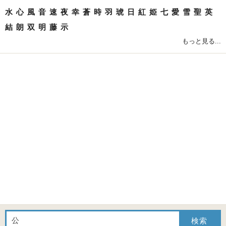
水
心
風
音
速
夜
幸
蒼
時
羽
琥
日
紅
姫
七
愛
雪
聖
英
結
朗
双
明
藤
示
もっと見る...