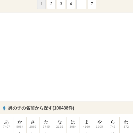
1
2
3
4
...
7
男の子の名前から探す(100438件)
あ
か
さ
た
な
は
ま
や
ら
わ
7497
5684
2867
7745
2165
3084
4166
1295
747
372