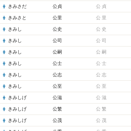
きみさだ
公貞
公
貞
きみさと
公里
公
里
きみし
公史
公
史
きみし
公司
公
司
きみし
公嗣
公
嗣
きみし
公士
公
士
きみし
公志
公
志
きみし
公至
公
至
きみしげ
公滋
公
滋
きみしげ
公繁
公
繁
きみしげ
公茂
公
茂