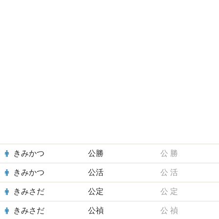
きみかつ
公勝
公
勝
きみかつ
公活
公
活
きみさだ
公定
公
定
きみさだ
公禎
公
禎