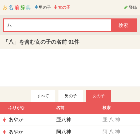
男の子
女の子
登録
「八」を含む女の子の名前 91件
すべて
男の子
女の子
ふりがな
名前
検索
あやか
亜八神
亜
八
神
あやか
阿八神
阿
八
神