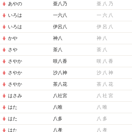
あやの
亜八乃
亜
八
乃
いろは
一六八
一
六
八
いろは
伊呂八
伊
呂
八
かや
神八
神
八
さや
茶八
茶
八
さやか
咲八香
咲
八
香
さやか
沙八神
沙
八
神
さやか
茶八花
茶
八
花
はさみ
八社宮
八
社
宮
はた
八唯
八
唯
はた
八多
八
多
はた
八孝
八
孝