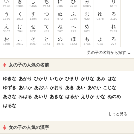
い
き
し
ち
に
ひ
み
り
2470
3994
3466
2144
606
4270
10922
6102
う
く
す
つ
ぬ
ふ
む
ゆ
る
1380
1018
1304
922
572
1760
620
9378
2119
え
け
せ
て
ね
へ
め
れ
3407
764
1831
432
567
222
1624
2439
お
こ
そ
と
の
ほ
も
よ
ろ
1168
3517
1057
1954
1574
1123
1744
914
277
男の子の名前から探す →
女の子の人気の名前
ゆきな
あかり
ひかり
いちか
ひまり
かりな
あみ
はな
ゆずき
あいか
あおい
かおり
あき
あい
あやか
こじな
あさな
みはる
あいり
あきな
はるか
えりか
かな
ぬのめ
はるな
もっと見る...
女の子の人気の漢字