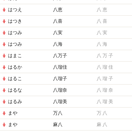
はつえ
八恵
八
恵
はつき
八喜
八
喜
はつみ
八実
八
実
はつみ
八海
八
海
はまこ
八万子
八
万
子
はるか
八瑠佳
八
瑠
佳
はるこ
八瑠子
八
瑠
子
はるな
八瑠奈
八
瑠
奈
はるみ
八瑠美
八
瑠
美
まや
万八
万
八
まや
麻八
麻
八