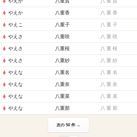
やえか
八重賀
八
重
賀
やえか
八重香
八
重
香
やえこ
八重子
八
重
子
やえさ
八重咲
八
重
咲
やえさ
八重桜
八
重
桜
やえさ
八重紗
八
重
紗
やえな
八重名
八
重
名
やえな
八重奈
八
重
奈
やえな
八重菜
八
重
菜
やえな
八重那
八
重
那
次の 50 件 →