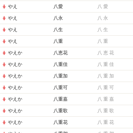
やえ
八愛
八
愛
やえ
八永
八
永
やえ
八生
八
生
やえ
八重
八
重
やえか
八恵花
八
恵
花
やえか
八重佳
八
重
佳
やえか
八重加
八
重
加
やえか
八重可
八
重
可
やえか
八重嘉
八
重
嘉
やえか
八重歌
八
重
歌
やえか
八重花
八
重
花