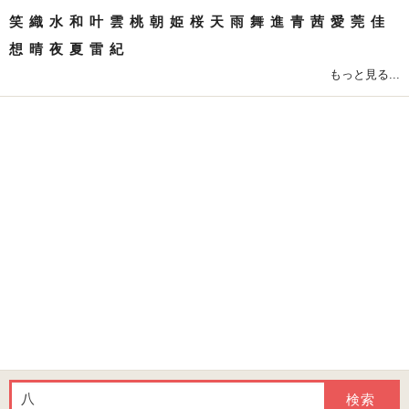
笑
織
水
和
叶
雲
桃
朝
姫
桜
天
雨
舞
進
青
茜
愛
莞
佳
想
晴
夜
夏
雷
紀
もっと見る...