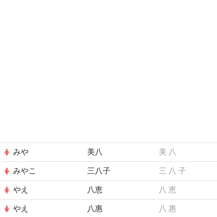
みや
美八
美
八
みやこ
三八子
三
八
子
やえ
八恵
八
恵
やえ
八惠
八
惠