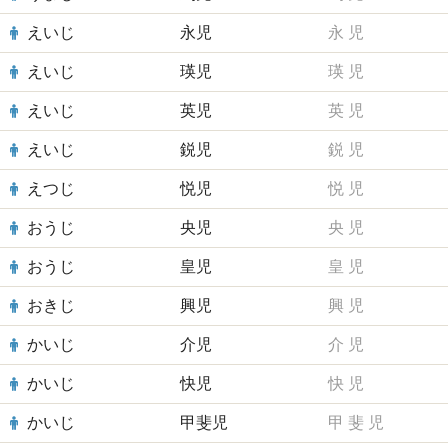
えいじ
永児
永
児
えいじ
瑛児
瑛
児
えいじ
英児
英
児
えいじ
鋭児
鋭
児
えつじ
悦児
悦
児
おうじ
央児
央
児
おうじ
皇児
皇
児
おきじ
興児
興
児
かいじ
介児
介
児
かいじ
快児
快
児
かいじ
甲斐児
甲
斐
児