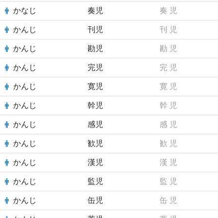
かなじ
奏児
奏
児
かんじ
刊児
刊
児
かんじ
勘児
勘
児
かんじ
完児
完
児
かんじ
寛児
寛
児
かんじ
幹児
幹
児
かんじ
感児
感
児
かんじ
歓児
歓
児
かんじ
漢児
漢
児
かんじ
監児
監
児
かんじ
缶児
缶
児