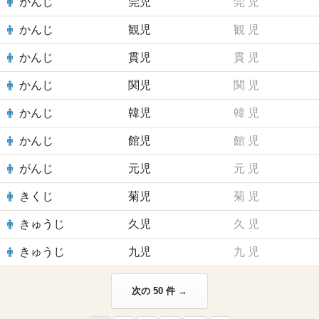
かんじ
莞児
莞
児
かんじ
観児
観
児
かんじ
貫児
貫
児
かんじ
関児
関
児
かんじ
韓児
韓
児
かんじ
館児
館
児
がんじ
元児
元
児
きくじ
菊児
菊
児
きゅうじ
久児
久
児
きゅうじ
九児
九
児
次の 50 件 →