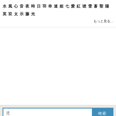
水
風
心
音
夜
時
日
羽
幸
速
姫
七
愛
紅
琥
雪
蒼
聖
陽
英
双
太
示
藤
光
もっと見る...