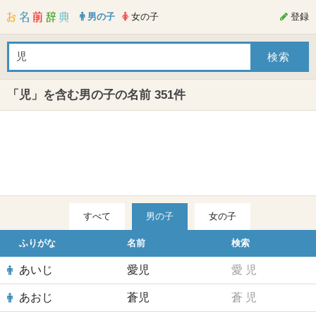
男の子
女の子
登録
「児」を含む男の子の名前 351件
すべて
男の子
女の子
ふりがな
名前
検索
あいじ
愛児
愛
児
あおじ
蒼児
蒼
児