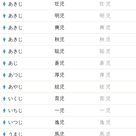
あきじ
壮児
壮
児
あきじ
明児
明
児
あきじ
爽児
爽
児
あきじ
秋児
秋
児
あきじ
聡児
聡
児
あじ
蒼児
蒼
児
あつじ
厚児
厚
児
あやじ
紋児
紋
児
いくじ
育児
育
児
いちじ
一児
一
児
いつじ
逸児
逸
児
うまじ
馬児
馬
児