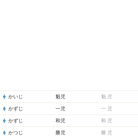
かいじ
魁児
魁
児
かずじ
一児
一
児
かずじ
和児
和
児
かつじ
勝児
勝
児