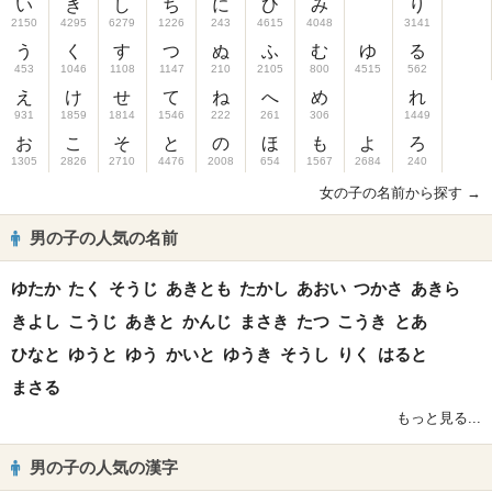
い
き
し
ち
に
ひ
み
り
2150
4295
6279
1226
243
4615
4048
3141
う
く
す
つ
ぬ
ふ
む
ゆ
る
453
1046
1108
1147
210
2105
800
4515
562
え
け
せ
て
ね
へ
め
れ
931
1859
1814
1546
222
261
306
1449
お
こ
そ
と
の
ほ
も
よ
ろ
1305
2826
2710
4476
2008
654
1567
2684
240
女の子の名前から探す →
男の子の人気の名前
ゆたか
たく
そうじ
あきとも
たかし
あおい
つかさ
あきら
きよし
こうじ
あきと
かんじ
まさき
たつ
こうき
とあ
ひなと
ゆうと
ゆう
かいと
ゆうき
そうし
りく
はると
まさる
もっと見る...
男の子の人気の漢字