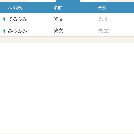
ふりがな
名前
検索
てるふみ
光文
光
文
みつふみ
光文
光
文