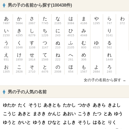
男の子の名前から探す(100438件)
あ
か
さ
た
な
は
ま
や
ら
わ
7497
5684
2867
7745
2165
3084
4166
1295
747
372
い
き
し
ち
に
ひ
み
り
2150
4295
6279
1226
243
4615
4048
3141
う
く
す
つ
ぬ
ふ
む
ゆ
る
453
1046
1108
1147
210
2105
800
4515
562
え
け
せ
て
ね
へ
め
れ
931
1859
1814
1546
222
261
306
1449
お
こ
そ
と
の
ほ
も
よ
ろ
1305
2826
2710
4476
2008
654
1567
2684
240
女の子の名前から探す →
男の子の人気の名前
ゆたか
たく
そうじ
あきとも
たかし
つかさ
あきら
きよし
こうじ
あきと
まさき
かんじ
あおい
こうき
たつ
とあ
ゆう
ゆうと
かいと
ゆうき
ひなと
よしき
そうし
はると
りく