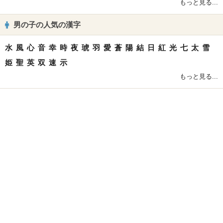
もっと見る...
男の子の人気の漢字
水
風
心
音
幸
時
夜
琥
羽
愛
蒼
陽
結
日
紅
光
七
太
雪
姫
聖
英
双
速
示
もっと見る...