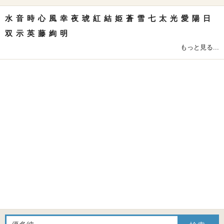
水
音
時
心
風
幸
夜
琥
紅
結
姫
蒼
雪
七
太
光
愛
陽
日
双
示
英
藤
絢
明
もっと見る...