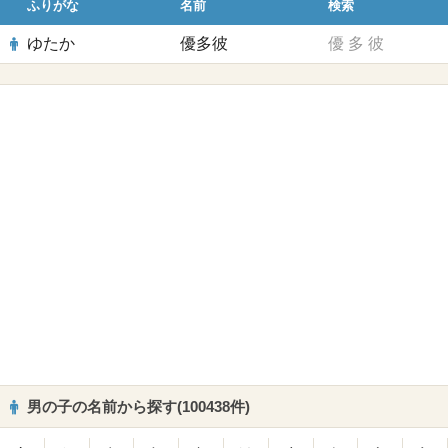
ふりがな
名前
検索
ゆたか
優多彼
優
多
彼
男の子の名前から探す(100438件)