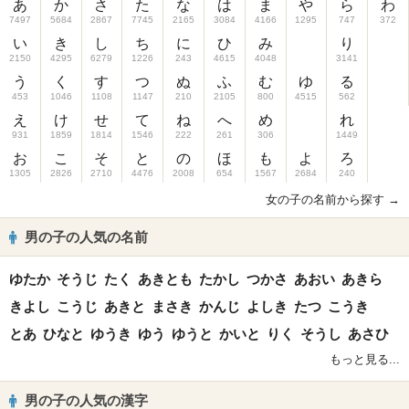
あ
か
さ
た
な
は
ま
や
ら
わ
7497
5684
2867
7745
2165
3084
4166
1295
747
372
い
き
し
ち
に
ひ
み
り
2150
4295
6279
1226
243
4615
4048
3141
う
く
す
つ
ぬ
ふ
む
ゆ
る
453
1046
1108
1147
210
2105
800
4515
562
え
け
せ
て
ね
へ
め
れ
931
1859
1814
1546
222
261
306
1449
お
こ
そ
と
の
ほ
も
よ
ろ
1305
2826
2710
4476
2008
654
1567
2684
240
女の子の名前から探す →
男の子の人気の名前
ゆたか
そうじ
たく
あきとも
たかし
つかさ
あおい
あきら
きよし
こうじ
あきと
まさき
かんじ
よしき
たつ
こうき
とあ
ひなと
ゆうき
ゆう
ゆうと
かいと
りく
そうし
あさひ
もっと見る...
男の子の人気の漢字