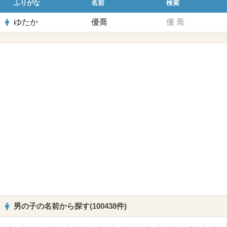
ふりがな
名前
検索
ゆたか
優喬
優
喬
男の子の名前から探す(100438件)