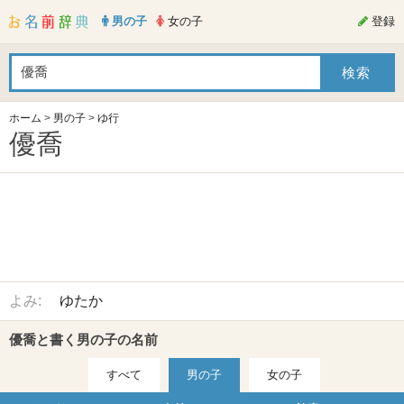
男の子
女の子
登録
ホーム
>
男の子
>
ゆ行
優喬
よみ:
ゆたか
優喬と書く男の子の名前
すべて
男の子
女の子