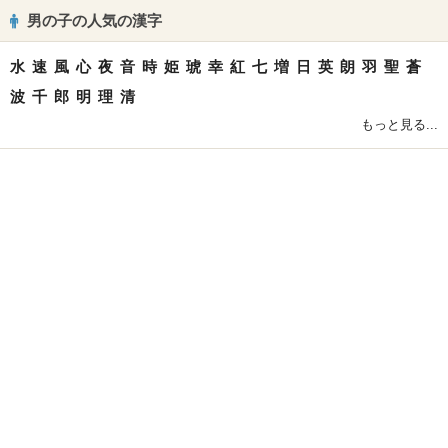
男の子の人気の漢字
水
速
風
心
夜
音
時
姫
琥
幸
紅
七
増
日
英
朗
羽
聖
蒼
波
千
郎
明
理
清
もっと見る...