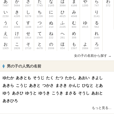
あ
か
さ
た
な
は
ま
や
ら
わ
7497
5684
2867
7745
2165
3084
4166
1295
747
372
い
き
し
ち
に
ひ
み
り
2150
4295
6279
1226
243
4615
4048
3141
う
く
す
つ
ぬ
ふ
む
ゆ
る
453
1046
1108
1147
210
2105
800
4515
562
え
け
せ
て
ね
へ
め
れ
931
1859
1814
1546
222
261
306
1449
お
こ
そ
と
の
ほ
も
よ
ろ
1305
2826
2710
4476
2008
654
1567
2684
240
女の子の名前から探す →
男の子の人気の名前
ゆたか
あきとも
そうじ
たく
たつ
たかし
あおい
きよし
あきら
こうじ
あきと
つかさ
まさき
かんじ
ひなと
とあ
ゆう
あさひ
ゆうと
ゆうき
こうき
まさる
そうし
あおと
あきひろ
もっと見る...