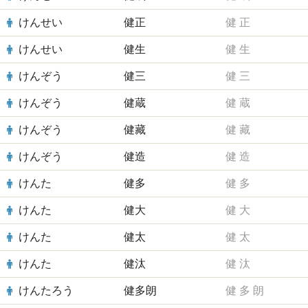
けんせい
健正
健
正
けんせい
健生
健
生
けんぞう
健三
健
三
けんぞう
健蔵
健
蔵
けんぞう
健藏
健
藏
けんぞう
健造
健
造
けんた
健多
健
多
けんた
健大
健
大
けんた
健太
健
太
けんた
健汰
健
汰
けんたろう
健多朗
健
多
朗