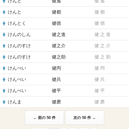
けんと
健遙
健
遙
けんと
健都
健
都
けんとく
健徳
健
徳
けんのしん
健之進
健
之
進
けんのすけ
健之介
健
之
介
けんのすけ
健之助
健
之
助
けんぺい
健丙
健
丙
けんぺい
健兵
健
兵
けんぺい
健平
健
平
けんま
健磨
健
磨
← 前の 50 件
次の 50 件 →