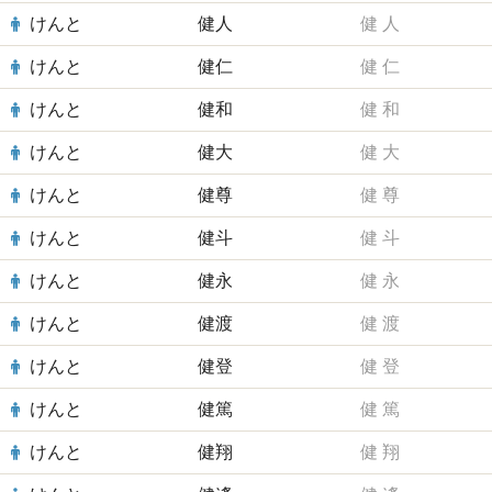
けんと
健人
健
人
けんと
健仁
健
仁
けんと
健和
健
和
けんと
健大
健
大
けんと
健尊
健
尊
けんと
健斗
健
斗
けんと
健永
健
永
けんと
健渡
健
渡
けんと
健登
健
登
けんと
健篤
健
篤
けんと
健翔
健
翔