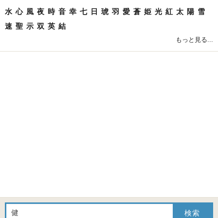
水
心
風
夜
時
音
幸
七
日
琥
羽
愛
蒼
姫
光
紅
太
陽
雪
速
聖
示
双
英
結
もっと見る...