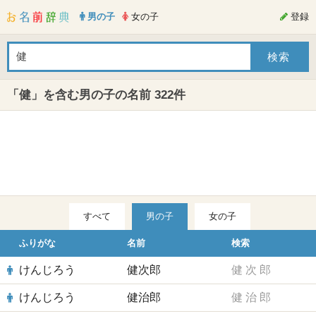
男の子
女の子
登録
「健」を含む男の子の名前 322件
すべて
男の子
女の子
ふりがな
名前
検索
けんじろう
健次郎
健
次
郎
けんじろう
健治郎
健
治
郎