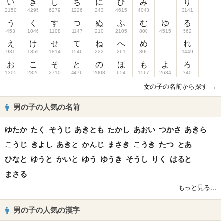
い
き
し
ち
に
ひ
み
り
2150
4295
6279
1226
243
4615
4048
3141
う
く
す
つ
ぬ
ふ
む
ゆ
る
453
1046
1108
1147
210
2105
800
4515
562
え
け
せ
て
ね
へ
め
れ
931
1859
1814
1546
222
261
306
1449
お
こ
そ
と
の
ほ
も
よ
ろ
1305
2826
2710
4476
2008
654
1567
2684
240
女の子の名前から探す →
男の子の人気の名前
ゆたか
たく
そうじ
あきとも
たかし
あおい
つかさ
あきら
こうじ
きよし
あきと
かんじ
まさき
こうき
たつ
とあ
ひなと
ゆうと
かいと
ゆう
ゆうき
そうし
りく
はると
まさる
もっと見る...
男の子の人気の漢字