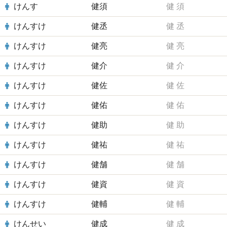
けんす
健須
健
須
けんすけ
健丞
健
丞
けんすけ
健亮
健
亮
けんすけ
健介
健
介
けんすけ
健佐
健
佐
けんすけ
健佑
健
佑
けんすけ
健助
健
助
けんすけ
健祐
健
祐
けんすけ
健舗
健
舗
けんすけ
健資
健
資
けんすけ
健輔
健
輔
けんせい
健成
健
成