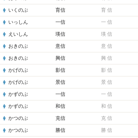
いくのぶ
育信
育
信
いっしん
一信
一
信
えいしん
瑛信
瑛
信
おきのぶ
意信
意
信
おきのぶ
興信
興
信
かげのぶ
影信
影
信
かげのぶ
景信
景
信
かずのぶ
一信
一
信
かずのぶ
和信
和
信
かつのぶ
克信
克
信
かつのぶ
勝信
勝
信