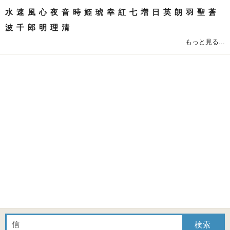
水
速
風
心
夜
音
時
姫
琥
幸
紅
七
増
日
英
朗
羽
聖
蒼
波
千
郎
明
理
清
もっと見る...