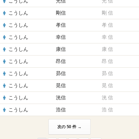
こうしん
光信
光
信
こうしん
剛信
剛
信
こうしん
孝信
孝
信
こうしん
幸信
幸
信
こうしん
康信
康
信
こうしん
昂信
昂
信
こうしん
昴信
昴
信
こうしん
晃信
晃
信
こうしん
洸信
洸
信
こうしん
浩信
浩
信
次の 50 件 →