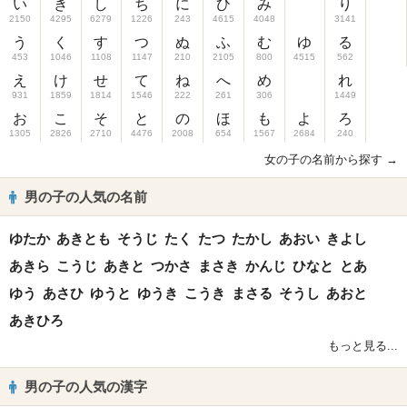
い
き
し
ち
に
ひ
み
り
2150
4295
6279
1226
243
4615
4048
3141
う
く
す
つ
ぬ
ふ
む
ゆ
る
453
1046
1108
1147
210
2105
800
4515
562
え
け
せ
て
ね
へ
め
れ
931
1859
1814
1546
222
261
306
1449
お
こ
そ
と
の
ほ
も
よ
ろ
1305
2826
2710
4476
2008
654
1567
2684
240
女の子の名前から探す →
男の子の人気の名前
ゆたか
あきとも
そうじ
たく
たつ
たかし
あおい
きよし
あきら
こうじ
あきと
つかさ
まさき
かんじ
ひなと
とあ
ゆう
あさひ
ゆうと
ゆうき
こうき
まさる
そうし
あおと
あきひろ
もっと見る...
男の子の人気の漢字