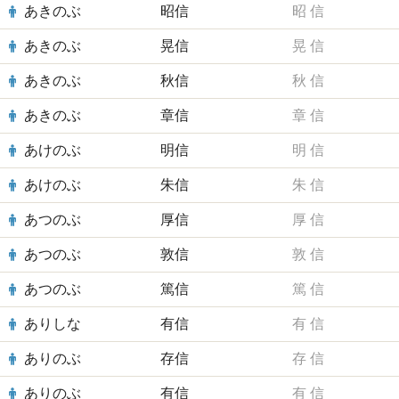
あきのぶ
昭信
昭
信
あきのぶ
晃信
晃
信
あきのぶ
秋信
秋
信
あきのぶ
章信
章
信
あけのぶ
明信
明
信
あけのぶ
朱信
朱
信
あつのぶ
厚信
厚
信
あつのぶ
敦信
敦
信
あつのぶ
篤信
篤
信
ありしな
有信
有
信
ありのぶ
存信
存
信
ありのぶ
有信
有
信