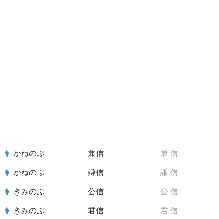
かねのぶ
兼信
兼
信
かねのぶ
謙信
謙
信
きみのぶ
公信
公
信
きみのぶ
君信
君
信