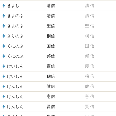
きよし
清信
清
信
きよのぶ
清信
清
信
きよのぶ
聖信
聖
信
きりのぶ
桐信
桐
信
くにのぶ
国信
国
信
くにのぶ
邦信
邦
信
けいしん
慶信
慶
信
けいしん
稽信
稽
信
けんしん
健信
健
信
けんしん
憲信
憲
信
けんしん
賢信
賢
信