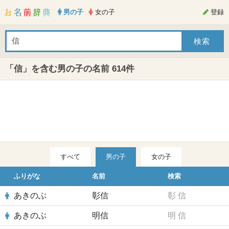
男の子
女の子
登録
「信」を含む男の子の名前 614件
すべて
男の子
女の子
ふりがな
名前
検索
あきのぶ
彰信
彰
信
あきのぶ
明信
明
信