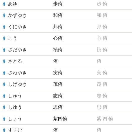
あゆ
歩侑
歩
侑
かずゆき
和侑
和
侑
くにゆき
邦侑
邦
侑
こう
心侑
心
侑
さだゆき
禎侑
禎
侑
さとる
侑
侑
さねゆき
実侑
実
侑
しげゆき
茂侑
茂
侑
しゅう
志侑
志
侑
しゆう
思侑
思
侑
しょう
紫四侑
紫
四
侑
すすむ
侑
侑