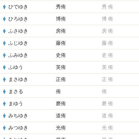
ひでゆき
秀侑
秀
侑
ひろゆき
博侑
博
侑
ふさゆき
房侑
房
侑
ふじゆき
藤侑
藤
侑
ふみゆき
史侑
史
侑
ふゆう
芙侑
芙
侑
まさゆき
正侑
正
侑
まさる
侑
侑
まゆう
磨侑
磨
侑
みちゆき
道侑
道
侑
みつゆき
光侑
光
侑