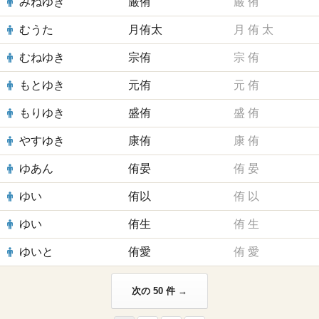
みねゆき
厳侑
厳
侑
むうた
月侑太
月
侑
太
むねゆき
宗侑
宗
侑
もとゆき
元侑
元
侑
もりゆき
盛侑
盛
侑
やすゆき
康侑
康
侑
ゆあん
侑晏
侑
晏
ゆい
侑以
侑
以
ゆい
侑生
侑
生
ゆいと
侑愛
侑
愛
次の 50 件 →