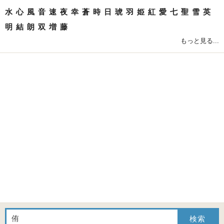
水
心
風
音
速
夜
幸
蒼
時
日
琥
羽
姫
紅
愛
七
聖
雪
英
明
結
朗
双
増
藤
もっと見る...