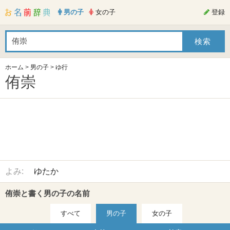
男の子
女の子
登録
ホーム
>
男の子
>
ゆ行
侑崇
よみ:
ゆたか
侑崇と書く男の子の名前
すべて
男の子
女の子