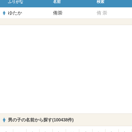
ふりがな
名前
検索
ゆたか
侑崇
侑
崇
男の子の名前から探す(100438件)