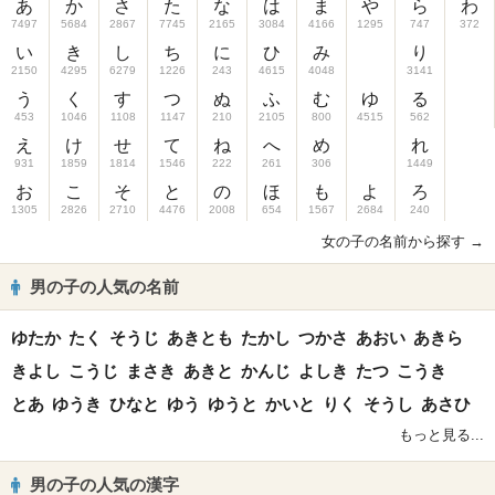
あ
か
さ
た
な
は
ま
や
ら
わ
7497
5684
2867
7745
2165
3084
4166
1295
747
372
い
き
し
ち
に
ひ
み
り
2150
4295
6279
1226
243
4615
4048
3141
う
く
す
つ
ぬ
ふ
む
ゆ
る
453
1046
1108
1147
210
2105
800
4515
562
え
け
せ
て
ね
へ
め
れ
931
1859
1814
1546
222
261
306
1449
お
こ
そ
と
の
ほ
も
よ
ろ
1305
2826
2710
4476
2008
654
1567
2684
240
女の子の名前から探す →
男の子の人気の名前
ゆたか
たく
そうじ
あきとも
たかし
つかさ
あおい
あきら
きよし
こうじ
まさき
あきと
かんじ
よしき
たつ
こうき
とあ
ゆうき
ひなと
ゆう
ゆうと
かいと
りく
そうし
あさひ
もっと見る...
男の子の人気の漢字