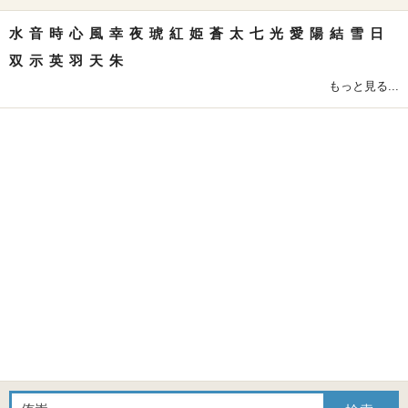
水
音
時
心
風
幸
夜
琥
紅
姫
蒼
太
七
光
愛
陽
結
雪
日
双
示
英
羽
天
朱
もっと見る...