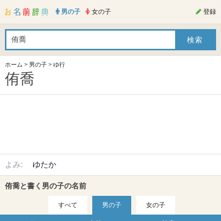
男の子
女の子
登録
ホーム
>
男の子
>
ゆ行
侑喬
よみ:
ゆたか
侑喬と書く男の子の名前
すべて
男の子
女の子