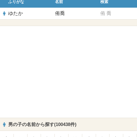
ふりがな
名前
検索
ゆたか
侑喬
侑
喬
男の子の名前から探す(100438件)