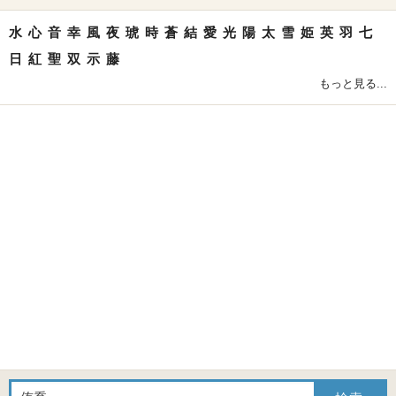
水
心
音
幸
風
夜
琥
時
蒼
結
愛
光
陽
太
雪
姫
英
羽
七
日
紅
聖
双
示
藤
もっと見る...