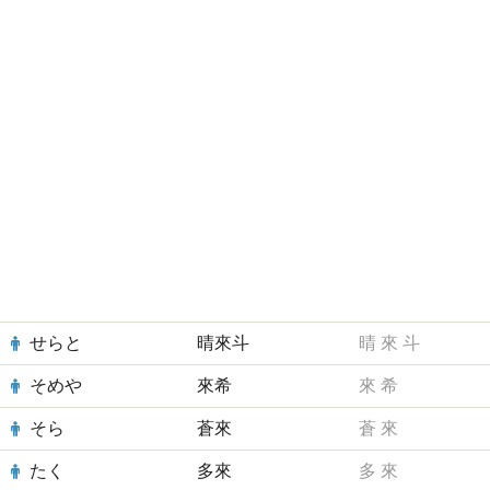
せらと
晴來斗
晴
來
斗
そめや
來希
來
希
そら
蒼來
蒼
來
たく
多來
多
來