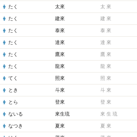
たく
太來
太
來
たく
建來
建
來
たく
泰來
泰
來
たく
達來
達
來
たく
鷹來
鷹
來
たく
龍來
龍
來
てく
照來
照
來
とき
斗來
斗
來
とら
登來
登
來
ないる
來生琉
來
生
琉
なつき
夏來
夏
來