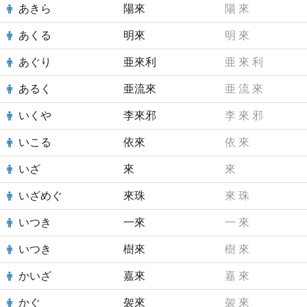
あきら
陽來
陽
來
あくる
明來
明
來
あぐり
亜來利
亜
來
利
あるく
亜流來
亜
流
來
いくや
李來邪
李
來
邪
いこる
依來
依
來
いざ
來
來
いざめぐ
來珠
來
珠
いつき
一來
一
來
いつき
樹來
樹
來
かいざ
嘉來
嘉
來
かぐ
袈來
袈
來