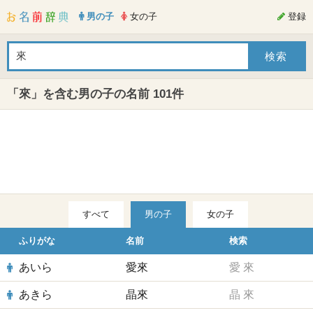
男の子
女の子
登録
「來」を含む男の子の名前 101件
すべて
男の子
女の子
ふりがな
名前
検索
あいら
愛來
愛
來
あきら
晶來
晶
來