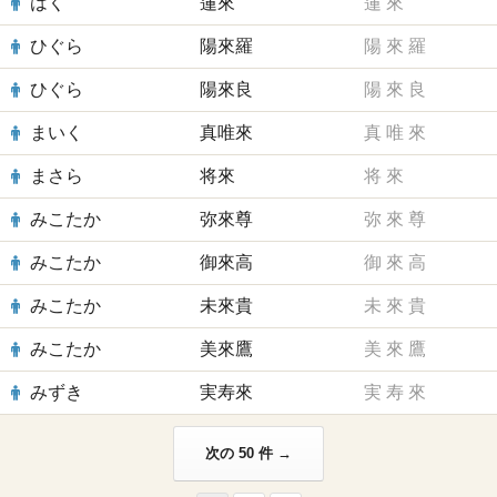
はく
蓮來
蓮
來
ひぐら
陽來羅
陽
來
羅
ひぐら
陽來良
陽
來
良
まいく
真唯來
真
唯
來
まさら
将來
将
來
みこたか
弥來尊
弥
來
尊
みこたか
御來高
御
來
高
みこたか
未來貴
未
來
貴
みこたか
美來鷹
美
來
鷹
みずき
実寿來
実
寿
來
次の 50 件 →