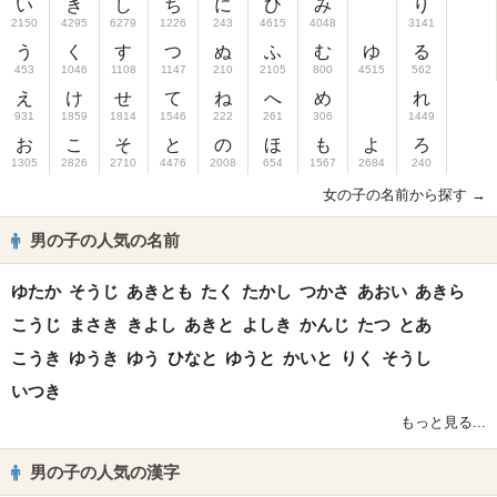
い
き
し
ち
に
ひ
み
り
2150
4295
6279
1226
243
4615
4048
3141
う
く
す
つ
ぬ
ふ
む
ゆ
る
453
1046
1108
1147
210
2105
800
4515
562
え
け
せ
て
ね
へ
め
れ
931
1859
1814
1546
222
261
306
1449
お
こ
そ
と
の
ほ
も
よ
ろ
1305
2826
2710
4476
2008
654
1567
2684
240
女の子の名前から探す →
男の子の人気の名前
ゆたか
そうじ
あきとも
たく
たかし
つかさ
あおい
あきら
こうじ
まさき
きよし
あきと
よしき
かんじ
たつ
とあ
こうき
ゆうき
ゆう
ひなと
ゆうと
かいと
りく
そうし
いつき
もっと見る...
男の子の人気の漢字