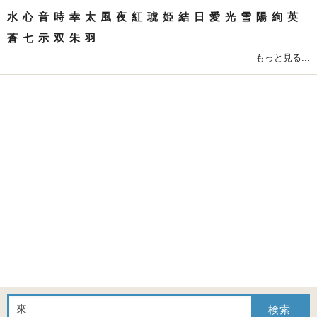
水
心
音
時
幸
太
風
夜
紅
琥
姫
結
日
愛
光
雪
陽
絢
英
蒼
七
示
双
朱
羽
もっと見る...