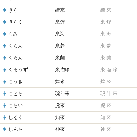
きら
綺來
綺
來
きらく
來煌
來
煌
くみ
來海
來
海
くらん
來夢
來
夢
くらん
來蘭
來
蘭
くるうず
來瑠珍
來
瑠
珍
こうき
煌來
煌
來
ことら
琥斗來
琥
斗
來
こらい
虎來
虎
來
しるく
知來
知
來
しんら
神來
神
來