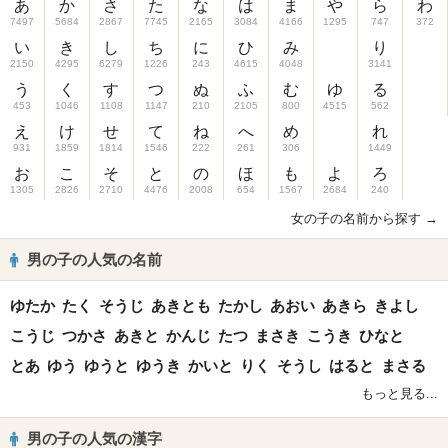
あ
か
さ
た
な
は
ま
や
ら
わ
7497
5684
2867
7745
2165
3084
4166
1295
747
372
い
き
し
ち
に
ひ
み
り
2150
4295
6279
1226
243
4615
4048
3141
う
く
す
つ
ぬ
ふ
む
ゆ
る
453
1046
1108
1147
210
2105
800
4515
562
え
け
せ
て
ね
へ
め
れ
931
1859
1814
1546
222
261
306
1449
お
こ
そ
と
の
ほ
も
よ
ろ
1305
2826
2710
4476
2008
654
1567
2684
240
女の子の名前から探す →
男の子の人気の名前
ゆたか
たく
そうじ
あきとも
たかし
あおい
あきら
きよし
こうじ
つかさ
あきと
かんじ
たつ
まさき
こうき
ひなと
とあ
ゆう
ゆうと
ゆうき
かいと
りく
そうし
はると
まさる
もっと見る...
男の子の人気の漢字