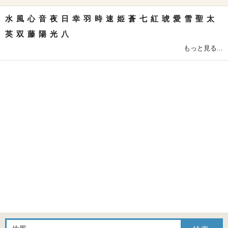
水
風
心
音
夜
日
幸
羽
時
速
姫
蒼
七
紅
琥
愛
雪
聖
太
英
双
藤
陽
光
八
もっと見る...