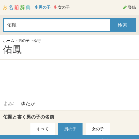
男の子
女の子
登録
ホーム
>
男の子
>
ゆ行
佑鳳
よみ:
ゆたか
佑鳳と書く男の子の名前
すべて
男の子
女の子