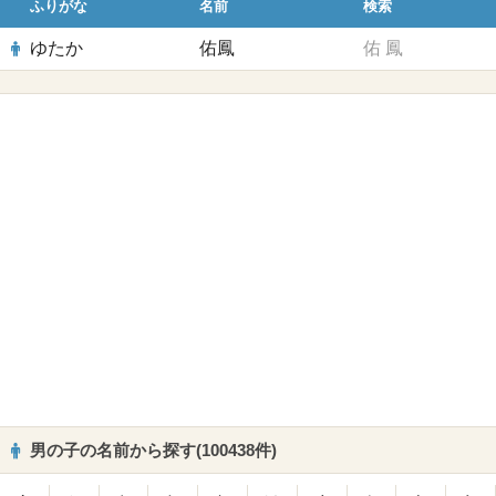
ふりがな
名前
検索
ゆたか
佑鳳
佑
鳳
男の子の名前から探す(100438件)