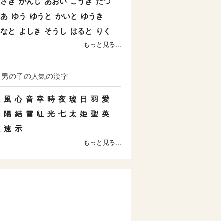
まさき
かんじ
あおい
こうき
たつ
とあ
ゆう
ゆうと
かいと
ゆうき
ひなと
よしき
そうし
はると
りく
もっと見る...
男の子の人気の漢字
水
風
心
音
幸
時
夜
琥
日
羽
愛
蒼
陽
結
雪
紅
光
七
太
姫
聖
英
双
速
示
もっと見る...