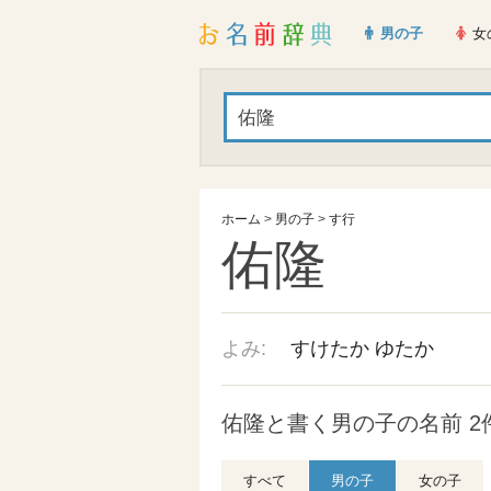
男の子
女
ホーム
>
男の子
>
す行
佑隆
よみ:
すけたか
ゆたか
佑隆と書く男の子の名前 2
すべて
男の子
女の子