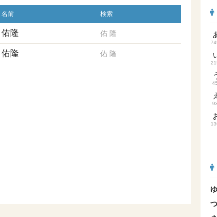
名前
検索
佑隆
佑
隆
74
佑隆
佑
隆
21
4
9
13