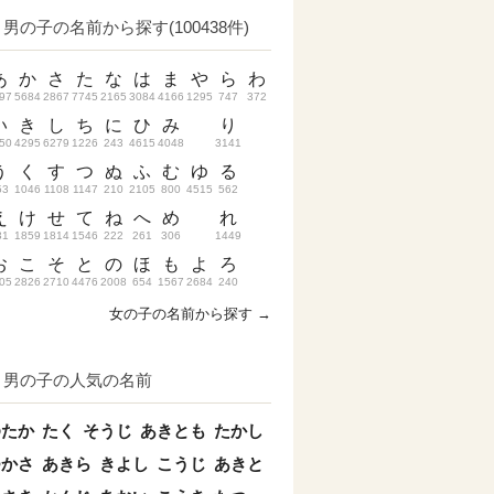
男の子の名前から探す(100438件)
あ
か
さ
た
な
は
ま
や
ら
わ
97
5684
2867
7745
2165
3084
4166
1295
747
372
い
き
し
ち
に
ひ
み
り
50
4295
6279
1226
243
4615
4048
3141
う
く
す
つ
ぬ
ふ
む
ゆ
る
53
1046
1108
1147
210
2105
800
4515
562
え
け
せ
て
ね
へ
め
れ
31
1859
1814
1546
222
261
306
1449
お
こ
そ
と
の
ほ
も
よ
ろ
05
2826
2710
4476
2008
654
1567
2684
240
女の子の名前から探す →
男の子の人気の名前
ゆたか
たく
そうじ
あきとも
たかし
つかさ
あきら
きよし
こうじ
あきと