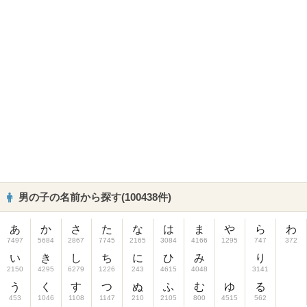
男の子の名前から探す(100438件)
あ
か
さ
た
な
は
ま
や
ら
わ
7497
5684
2867
7745
2165
3084
4166
1295
747
372
い
き
し
ち
に
ひ
み
り
2150
4295
6279
1226
243
4615
4048
3141
う
く
す
つ
ぬ
ふ
む
ゆ
る
453
1046
1108
1147
210
2105
800
4515
562