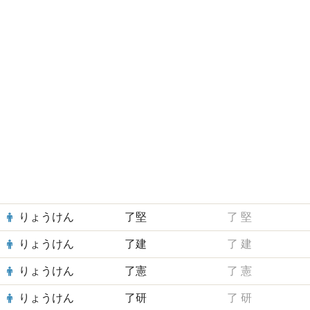
りょうけん
了堅
了
堅
りょうけん
了建
了
建
りょうけん
了憲
了
憲
りょうけん
了研
了
研