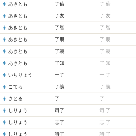
あきとも
了倫
了
倫
あきとも
了友
了
友
あきとも
了智
了
智
あきとも
了朋
了
朋
あきとも
了朝
了
朝
あきとも
了知
了
知
いちりょう
一了
一
了
こてら
了義
了
義
さとる
了
了
しりょう
司了
司
了
しりょう
志了
志
了
しりょう
詩了
詩
了