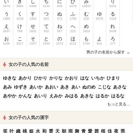
い
き
し
ち
に
ひ
み
り
2470
3994
3466
2144
606
4270
10922
6102
う
く
す
つ
ぬ
ふ
む
ゆ
る
1380
1018
1304
922
572
1760
620
9378
2119
え
け
せ
て
ね
へ
め
れ
3407
764
1831
432
567
222
1624
2439
お
こ
そ
と
の
ほ
も
よ
ろ
1168
3517
1057
1954
1574
1123
1744
914
277
男の子の名前から探す →
女の子の人気の名前
ゆきな
あかり
ひかり
かりな
かおり
はな
いちか
ひまり
あみ
ゆずき
あいか
あおい
あき
あい
ぬのめ
こじな
あさな
あやか
かんな
あいり
えみか
みはる
あきな
はるか
はるな
もっと見る...
女の子の人気の漢字
笑
叶
織
桃
姫
水
和
雲
天
朝
雨
舞
青
愛
茜
桜
佳
夜
莞