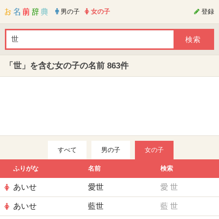
男の子
女の子
登録
「世」を含む女の子の名前 863件
すべて
男の子
女の子
ふりがな
名前
検索
あいせ
愛世
愛
世
あいせ
藍世
藍
世