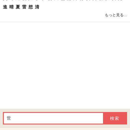
進
晴
夏
雷
想
清
もっと見る...