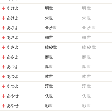
あけよ
明世
明
世
あけよ
朱世
朱
世
あさよ
亜沙世
亜
沙
世
あさよ
朝世
朝
世
あさよ
綾紗世
綾
紗
世
あさよ
麻世
麻
世
あつよ
厚世
厚
世
あつよ
敦世
敦
世
あつよ
淳世
淳
世
あやせ
伎世
伎
世
あやせ
彩世
彩
世