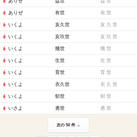
ありせ
益世
益
世
ありぜ
有世
有
世
いくよ
亥久世
亥
久
世
いくよ
亥玖世
亥
玖
世
いくよ
幾世
幾
世
いくよ
生世
生
世
いくよ
育世
育
世
いくよ
衣久世
衣
久
世
いくよ
郁世
郁
世
いさよ
勇世
勇
世
次の 50 件 →