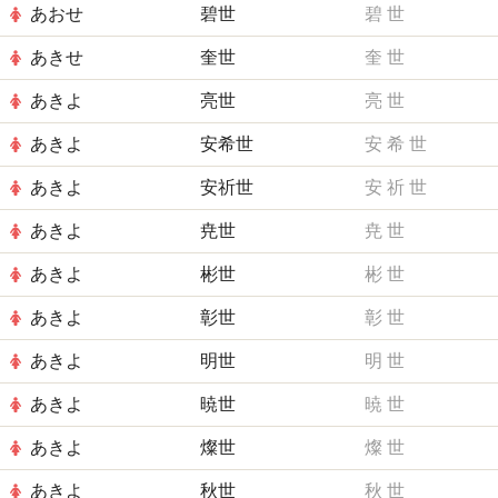
あおせ
碧世
碧
世
あきせ
奎世
奎
世
あきよ
亮世
亮
世
あきよ
安希世
安
希
世
あきよ
安祈世
安
祈
世
あきよ
尭世
尭
世
あきよ
彬世
彬
世
あきよ
彰世
彰
世
あきよ
明世
明
世
あきよ
暁世
暁
世
あきよ
燦世
燦
世
あきよ
秋世
秋
世