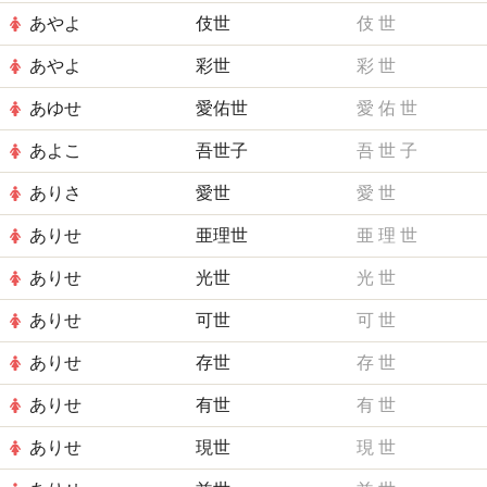
あやよ
伎世
伎
世
あやよ
彩世
彩
世
あゆせ
愛佑世
愛
佑
世
あよこ
吾世子
吾
世
子
ありさ
愛世
愛
世
ありせ
亜理世
亜
理
世
ありせ
光世
光
世
ありせ
可世
可
世
ありせ
存世
存
世
ありせ
有世
有
世
ありせ
現世
現
世