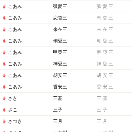
こあみ
弧愛三
弧
愛
三
こあみ
恋杏三
恋
杏
三
こあみ
来在三
来
在
三
こあみ
瑚愛三
瑚
愛
三
こあみ
甲亞三
甲
亞
三
こあみ
神愛三
神
愛
三
こあみ
胡安三
胡
安
三
こあみ
香安三
香
安
三
さき
三基
三
基
さこ
三子
三
子
さつき
三月
三
月