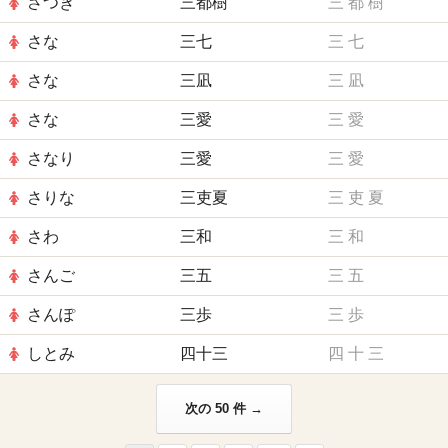
さつき
三都樹
三
都
樹
さな
三七
三
七
さな
三凪
三
凪
さな
三愛
三
愛
さなり
三愛
三
愛
さりな
三吏夏
三
吏
夏
さわ
三和
三
和
さんご
三五
三
五
さんぽ
三歩
三
歩
しとみ
四十三
四
十
三
次の 50 件 →