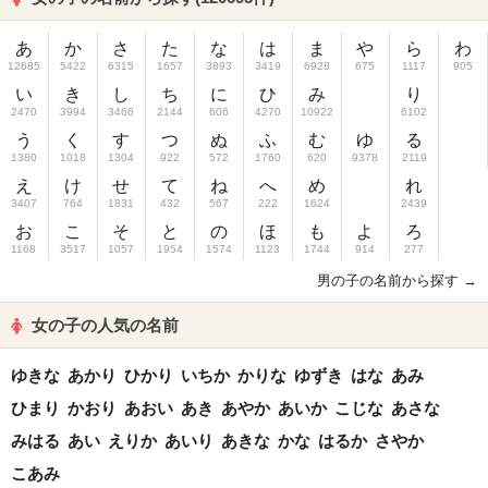
あ
か
さ
た
な
は
ま
や
ら
わ
12685
5422
6315
1657
3893
3419
6928
675
1117
905
い
き
し
ち
に
ひ
み
り
2470
3994
3466
2144
606
4270
10922
6102
う
く
す
つ
ぬ
ふ
む
ゆ
る
1380
1018
1304
922
572
1760
620
9378
2119
え
け
せ
て
ね
へ
め
れ
3407
764
1831
432
567
222
1624
2439
お
こ
そ
と
の
ほ
も
よ
ろ
1168
3517
1057
1954
1574
1123
1744
914
277
男の子の名前から探す →
女の子の人気の名前
ゆきな
あかり
ひかり
いちか
かりな
ゆずき
はな
あみ
ひまり
かおり
あおい
あき
あやか
あいか
こじな
あさな
みはる
あい
えりか
あいり
あきな
かな
はるか
さやか
こあみ