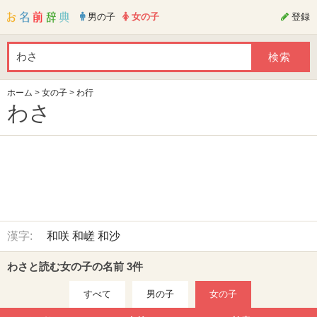
男の子
女の子
登録
ホーム
>
女の子
>
わ行
わさ
漢字:
和咲
和嵯
和沙
わさと読む女の子の名前 3件
すべて
男の子
女の子