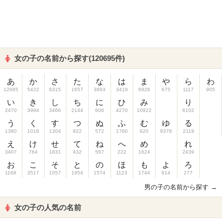
女の子の名前から探す(120695件)
あ
か
さ
た
な
は
ま
や
ら
わ
12685
5422
6315
1657
3893
3419
6928
675
1117
905
い
き
し
ち
に
ひ
み
り
2470
3994
3466
2144
606
4270
10922
6102
う
く
す
つ
ぬ
ふ
む
ゆ
る
1380
1018
1304
922
572
1760
620
9378
2119
え
け
せ
て
ね
へ
め
れ
3407
764
1831
432
567
222
1624
2439
お
こ
そ
と
の
ほ
も
よ
ろ
1168
3517
1057
1954
1574
1123
1744
914
277
男の子の名前から探す →
女の子の人気の名前