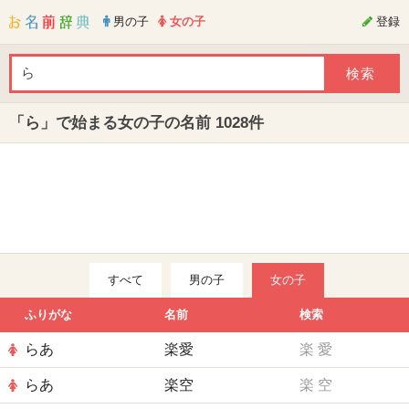
男の子
女の子
登録
「ら」で始まる女の子の名前 1028件
すべて
男の子
女の子
ふりがな
名前
検索
らあ
楽愛
楽
愛
らあ
楽空
楽
空