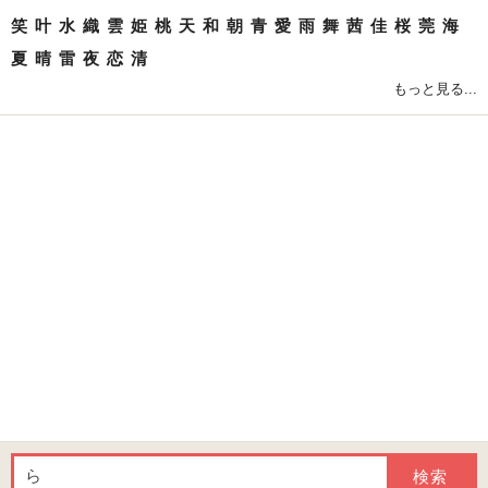
笑
叶
水
織
雲
姫
桃
天
和
朝
青
愛
雨
舞
茜
佳
桜
莞
海
夏
晴
雷
夜
恋
清
もっと見る...