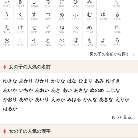
い
き
し
ち
に
ひ
み
り
2470
3994
3466
2144
606
4270
10922
6102
う
く
す
つ
ぬ
ふ
む
ゆ
る
1380
1018
1304
922
572
1760
620
9378
2119
え
け
せ
て
ね
へ
め
れ
3407
764
1831
432
567
222
1624
2439
お
こ
そ
と
の
ほ
も
よ
ろ
1168
3517
1057
1954
1574
1123
1744
914
277
男の子の名前から探す →
女の子の人気の名前
ゆきな
あかり
ひかり
かりな
はな
ひまり
あみ
ゆずき
あいか
いちか
あおい
あき
あい
あさな
ぬのめ
こじな
かおり
あやか
あいり
えみか
みはる
かんな
あきな
えりか
はるか
もっと見る...
女の子の人気の漢字