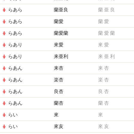
らあら
蘭亜良
蘭
亜
良
らあら
蘭愛
蘭
愛
らあら
蘭愛蘭
蘭
愛
蘭
らあり
來愛
來
愛
らあり
来亜利
来
亜
利
らあん
来杏
来
杏
らあん
楽杏
楽
杏
らあん
良杏
良
杏
らあん
蘭杏
蘭
杏
らい
來
來
らい
來亥
來
亥