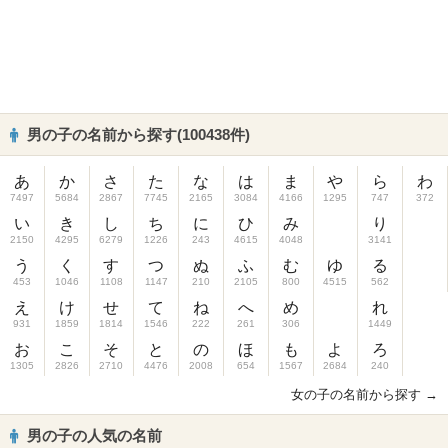
男の子の名前から探す(100438件)
あ
か
さ
た
な
は
ま
や
ら
わ
7497
5684
2867
7745
2165
3084
4166
1295
747
372
い
き
し
ち
に
ひ
み
り
2150
4295
6279
1226
243
4615
4048
3141
う
く
す
つ
ぬ
ふ
む
ゆ
る
453
1046
1108
1147
210
2105
800
4515
562
え
け
せ
て
ね
へ
め
れ
931
1859
1814
1546
222
261
306
1449
お
こ
そ
と
の
ほ
も
よ
ろ
1305
2826
2710
4476
2008
654
1567
2684
240
女の子の名前から探す →
男の子の人気の名前