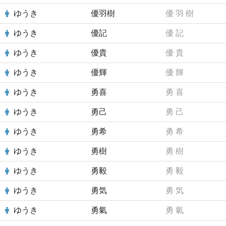
ゆうき
優羽樹
優
羽
樹
ゆうき
優記
優
記
ゆうき
優貴
優
貴
ゆうき
優輝
優
輝
ゆうき
勇喜
勇
喜
ゆうき
勇己
勇
己
ゆうき
勇希
勇
希
ゆうき
勇樹
勇
樹
ゆうき
勇毅
勇
毅
ゆうき
勇気
勇
気
ゆうき
勇氣
勇
氣