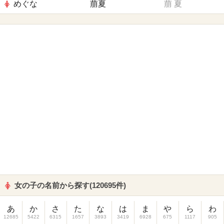
めぐな
萠夏
萠
夏
女の子の名前から探す(120695件)
あ
か
さ
た
な
は
ま
や
ら
わ
12685
5422
6315
1657
3893
3419
6928
675
1117
905