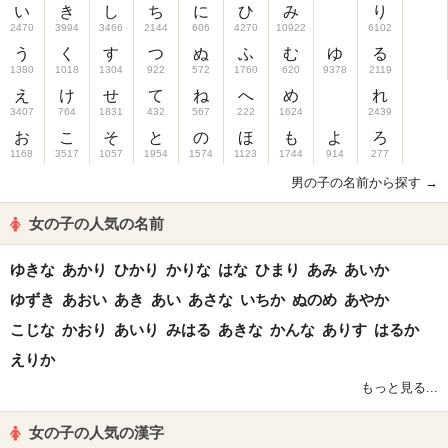
い
き
し
ち
に
ひ
み
り
2470
3994
3466
2144
606
4270
10922
6102
う
く
す
つ
ぬ
ふ
む
ゆ
る
1380
1018
1304
922
572
1760
620
9378
2119
え
け
せ
て
ね
へ
め
れ
3407
764
1831
432
567
222
1624
2439
お
こ
そ
と
の
ほ
も
よ
ろ
1168
3517
1057
1954
1574
1123
1744
914
277
男の子の名前から探す →
女の子の人気の名前
ゆきな
あかり
ひかり
かりな
はな
ひまり
あみ
あいか
ゆずき
あおい
あき
あい
あさな
いちか
ぬのめ
あやか
こじな
かおり
あいり
みはる
あきな
かんな
ありす
はるか
えりか
もっと見る...
女の子の人気の漢字