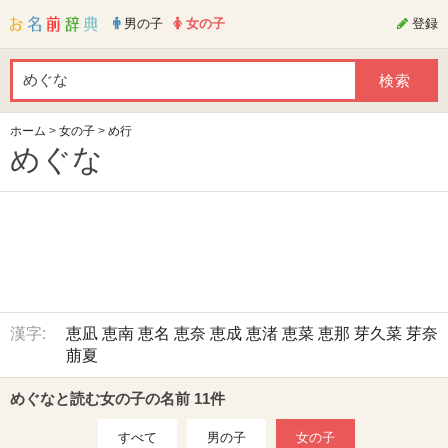
男の子
女の子
登録
ホーム
>
女の子
>
め行
めぐな
漢字:
恵凪
恵南
恵名
恵奈
恵成
恵渚
恵菜
恵那
芽久菜
芽奈
萠夏
めぐなと読む女の子の名前 11件
すべて
男の子
女の子