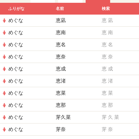
ふりがな
名前
検索
めぐな
恵凪
恵
凪
めぐな
恵南
恵
南
めぐな
恵名
恵
名
めぐな
恵奈
恵
奈
めぐな
恵成
恵
成
めぐな
恵渚
恵
渚
めぐな
恵菜
恵
菜
めぐな
恵那
恵
那
めぐな
芽久菜
芽
久
菜
めぐな
芽奈
芽
奈