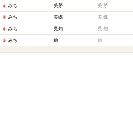
みち
美茅
美
茅
みち
美蝶
美
蝶
みち
見知
見
知
みち
迪
迪