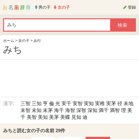
男の子
女の子
登録
ホーム
>
女の子
>
み行
みち
漢字:
三智
三知
亨
倫
光
実千
実智
実知
実稚
実茅
径
未地
未智
未知
未茅
海千
海智
深智
深知
満千
満智
理
美
千
美智
美知
美茅
美蝶
見知
迪
みちと読む女の子の名前 29件