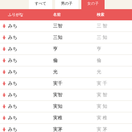
すべて
男の子
女の子
ふりがな
名前
検索
みち
三智
三
智
みち
三知
三
知
みち
亨
亨
みち
倫
倫
みち
光
光
みち
実千
実
千
みち
実智
実
智
みち
実知
実
知
みち
実稚
実
稚
みち
実茅
実
茅