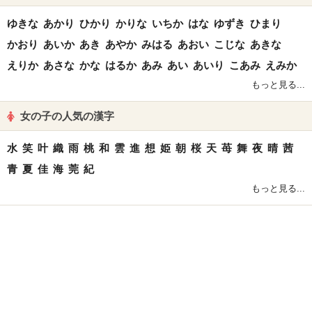
ゆきな
あかり
ひかり
かりな
いちか
はな
ゆずき
ひまり
かおり
あいか
あき
あやか
みはる
あおい
こじな
あきな
えりか
あさな
かな
はるか
あみ
あい
あいり
こあみ
えみか
もっと見る...
女の子の人気の漢字
水
笑
叶
織
雨
桃
和
雲
進
想
姫
朝
桜
天
苺
舞
夜
晴
茜
青
夏
佳
海
莞
紀
もっと見る...