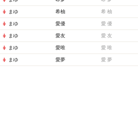
まゆ
希柚
希
柚
まゆ
愛優
愛
優
まゆ
愛友
愛
友
まゆ
愛唯
愛
唯
まゆ
愛夢
愛
夢