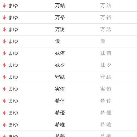
まゆ
万結
万
結
まゆ
万裕
万
裕
まゆ
万誘
万
誘
まゆ
優
優
まゆ
妹侑
妹
侑
まゆ
妹夕
妹
夕
まゆ
守結
守
結
まゆ
実侑
実
侑
まゆ
希倖
希
倖
まゆ
希優
希
優
まゆ
希唯
希
唯
まゆ
希夢
希
夢