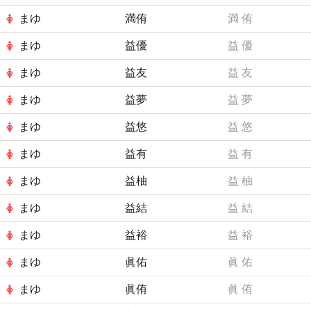
まゆ
満侑
満
侑
まゆ
益優
益
優
まゆ
益友
益
友
まゆ
益夢
益
夢
まゆ
益悠
益
悠
まゆ
益有
益
有
まゆ
益柚
益
柚
まゆ
益結
益
結
まゆ
益裕
益
裕
まゆ
眞佑
眞
佑
まゆ
眞侑
眞
侑