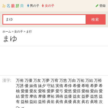
男の子
女の子
登録
ホーム
>
女の子
>
ま行
まゆ
漢字:
万侑
万優
万友
万夢
万宥
万悠
万由
万祐
万結
万裕
万誘
優
妹侑
妹夕
守結
実侑
希倖
希優
希唯
希夢
希
柚
愛優
愛友
愛唯
愛夢
愛弓
愛悠
愛揺
愛柚
愛由
愛
結
愛雪
摩佑
摩優
摩祐
満侑
益優
益友
益夢
益悠
益
有
益柚
益結
益裕
眞佑
眞侑
眞優
眞友
眞右
眞唯
次
へ →