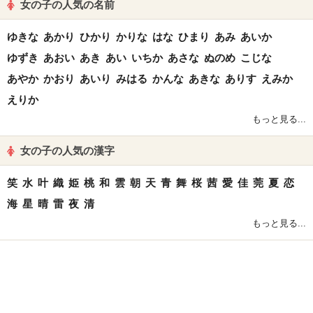
女の子の人気の名前
ゆきな
あかり
ひかり
かりな
はな
ひまり
あみ
あいか
ゆずき
あおい
あき
あい
いちか
あさな
ぬのめ
こじな
あやか
かおり
あいり
みはる
かんな
あきな
ありす
えみか
えりか
もっと見る...
女の子の人気の漢字
笑
水
叶
織
姫
桃
和
雲
朝
天
青
舞
桜
茜
愛
佳
莞
夏
恋
海
星
晴
雷
夜
清
もっと見る...