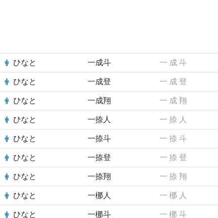
ひなと
一成斗
一
成
斗
ひなと
一成登
一
成
登
ひなと
一成翔
一
成
翔
ひなと
一捺人
一
捺
人
ひなと
一捺斗
一
捺
斗
ひなと
一捺登
一
捺
登
ひなと
一捺翔
一
捺
翔
ひなと
一梛人
一
梛
人
ひなと
一梛斗
一
梛
斗