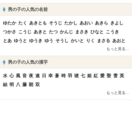
男の子の人気の名前
ゆたか
たく
あきとも
そうじ
たかし
あおい
あきら
きよし
つかさ
こうじ
あきと
たつ
かんじ
まさき
ひなと
こうき
とあ
ゆうと
ゆうき
ゆう
そうし
かいと
りく
まさる
あおと
もっと見る...
男の子の人気の漢字
水
心
風
音
夜
速
日
幸
蒼
時
羽
琥
七
姫
紅
愛
聖
雪
英
結
明
八
藤
朗
双
もっと見る...