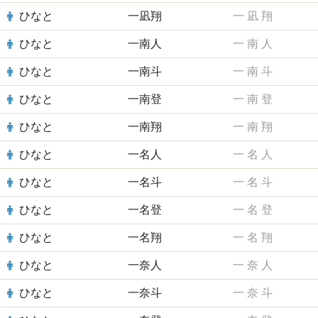
ひなと
一凪翔
一
凪
翔
ひなと
一南人
一
南
人
ひなと
一南斗
一
南
斗
ひなと
一南登
一
南
登
ひなと
一南翔
一
南
翔
ひなと
一名人
一
名
人
ひなと
一名斗
一
名
斗
ひなと
一名登
一
名
登
ひなと
一名翔
一
名
翔
ひなと
一奈人
一
奈
人
ひなと
一奈斗
一
奈
斗