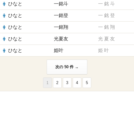
ひなと
一銘斗
一
銘
斗
ひなと
一銘登
一
銘
登
ひなと
一銘翔
一
銘
翔
ひなと
光夏友
光
夏
友
ひなと
姫叶
姫
叶
次の 50 件 →
1
2
3
4
5