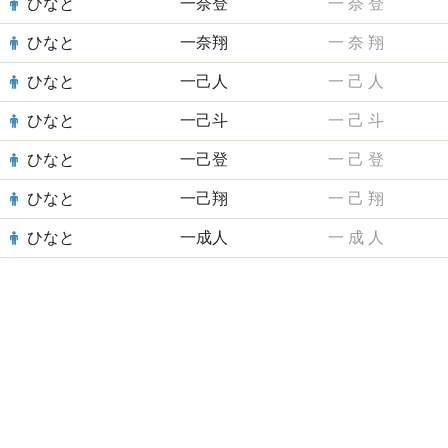
ひなと
一奈登
一
奈
登
ひなと
一奈翔
一
奈
翔
ひなと
一己人
一
己
人
ひなと
一己斗
一
己
斗
ひなと
一己登
一
己
登
ひなと
一己翔
一
己
翔
ひなと
一成人
一
成
人