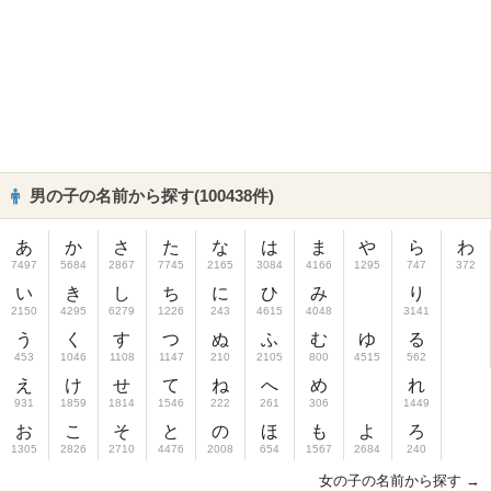
男の子の名前から探す(100438件)
あ
か
さ
た
な
は
ま
や
ら
わ
7497
5684
2867
7745
2165
3084
4166
1295
747
372
い
き
し
ち
に
ひ
み
り
2150
4295
6279
1226
243
4615
4048
3141
う
く
す
つ
ぬ
ふ
む
ゆ
る
453
1046
1108
1147
210
2105
800
4515
562
え
け
せ
て
ね
へ
め
れ
931
1859
1814
1546
222
261
306
1449
お
こ
そ
と
の
ほ
も
よ
ろ
1305
2826
2710
4476
2008
654
1567
2684
240
女の子の名前から探す →