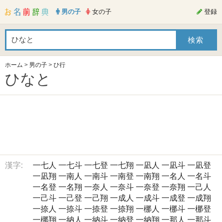
男の子
女の子
登録
ホーム
>
男の子
>
ひ行
ひなと
漢字:
一七人
一七斗
一七登
一七翔
一凪人
一凪斗
一凪登
一凪翔
一南人
一南斗
一南登
一南翔
一名人
一名斗
一名登
一名翔
一奈人
一奈斗
一奈登
一奈翔
一己人
一己斗
一己登
一己翔
一成人
一成斗
一成登
一成翔
一捺人
一捺斗
一捺登
一捺翔
一梛人
一梛斗
一梛登
一梛翔
一納人
一納斗
一納登
一納翔
一那人
一那斗