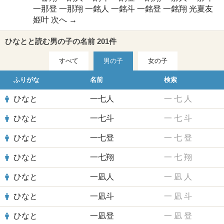
一那登
一那翔
一銘人
一銘斗
一銘登
一銘翔
光夏友
姫叶
次へ →
ひなとと読む男の子の名前 201件
すべて
男の子
女の子
ふりがな
名前
検索
ひなと
一七人
一
七
人
ひなと
一七斗
一
七
斗
ひなと
一七登
一
七
登
ひなと
一七翔
一
七
翔
ひなと
一凪人
一
凪
人
ひなと
一凪斗
一
凪
斗
ひなと
一凪登
一
凪
登