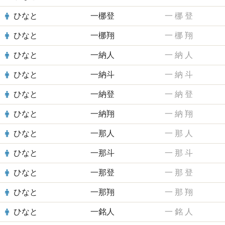
ひなと
一梛登
一
梛
登
ひなと
一梛翔
一
梛
翔
ひなと
一納人
一
納
人
ひなと
一納斗
一
納
斗
ひなと
一納登
一
納
登
ひなと
一納翔
一
納
翔
ひなと
一那人
一
那
人
ひなと
一那斗
一
那
斗
ひなと
一那登
一
那
登
ひなと
一那翔
一
那
翔
ひなと
一銘人
一
銘
人