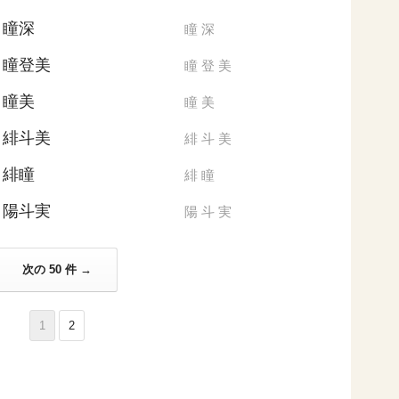
瞳深
瞳
深
瞳登美
瞳
登
美
瞳美
瞳
美
緋斗美
緋
斗
美
緋瞳
緋
瞳
陽斗実
陽
斗
実
次の 50 件 →
1
2