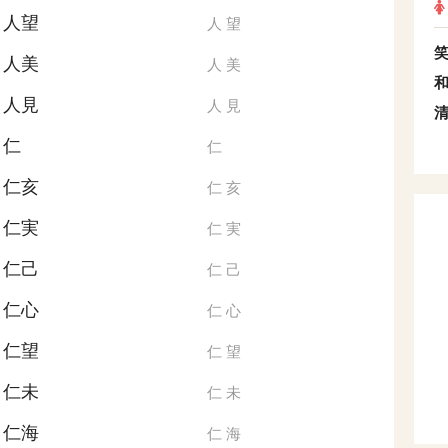
人望
人
望
人美
人
美
人見
人
見
仁
仁
仁亥
仁
亥
仁実
仁
実
仁己
仁
己
仁心
仁
心
仁望
仁
望
仁未
仁
未
仁海
仁
海