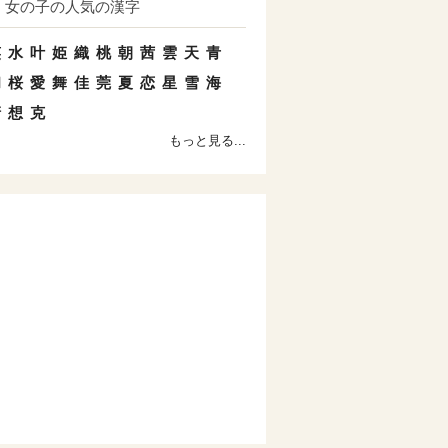
女の子の人気の漢字
笑
水
叶
姫
織
桃
朝
茜
雲
天
青
和
桜
愛
舞
佳
莞
夏
恋
星
雪
海
清
想
克
もっと見る...