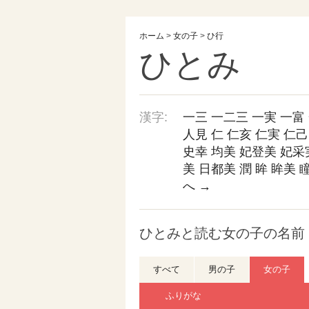
ホーム
>
女の子
>
ひ行
ひとみ
漢字:
一三
一二三
一実
一富
人見
仁
仁亥
仁実
仁己
史幸
均美
妃登美
妃采
美
日都美
潤
眸
眸美
へ →
ひとみと読む女の子の名前 
すべて
男の子
女の子
ふりがな