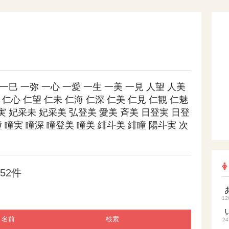
一巳
一弥
一心
一愛
一生
一美
一見
人望
人美
仁心
仁望
仁未
仁海
仁深
仁美
仁見
仁観
仁魅
実
妃采未
妃采美
弘登美
愛美
斉美
日登実
日登
瞳
瞳実
瞳深
瞳登美
瞳美
緋斗美
緋瞳
陽斗実
次
52件
12
名前
検索
24