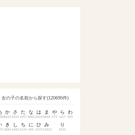
女の子の名前から探す(120695件)
あ
か
さ
た
な
は
ま
や
ら
わ
685
5422
6315
1657
3893
3419
6928
675
1117
905
い
き
し
ち
に
ひ
み
り
70
3994
3466
2144
606
4270
10922
6102