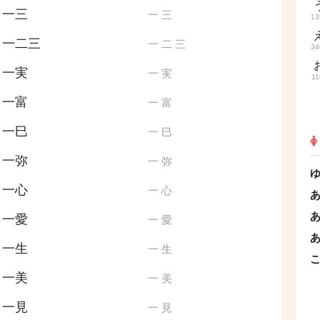
一三
一
三
13
一二三
一
二
三
34
一実
一
実
11
一富
一
富
一巳
一
巳
一弥
一
弥
一心
一
心
一愛
一
愛
一生
一
生
一美
一
美
一見
一
見