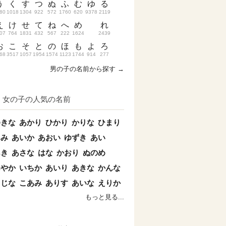
う
く
す
つ
ぬ
ふ
む
ゆ
る
80
1018
1304
922
572
1760
620
9378
2119
え
け
せ
て
ね
へ
め
れ
07
764
1831
432
567
222
1624
2439
お
こ
そ
と
の
ほ
も
よ
ろ
68
3517
1057
1954
1574
1123
1744
914
277
男の子の名前から探す →
女の子の人気の名前
ゆきな
あかり
ひかり
かりな
ひまり
あみ
あいか
あおい
ゆずき
あい
あき
あさな
はな
かおり
ぬのめ
あやか
いちか
あいり
あきな
かんな
こじな
こあみ
ありす
あいな
えりか
もっと見る...