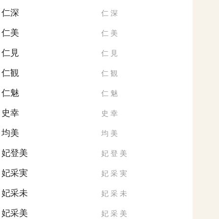
仁深
仁
深
仁美
仁
美
仁見
仁
見
仁観
仁
観
仁魅
仁
魅
史幸
史
幸
均美
均
美
妃登美
妃
登
美
妃采実
妃
采
実
妃采未
妃
采
未
妃采美
妃
采
美