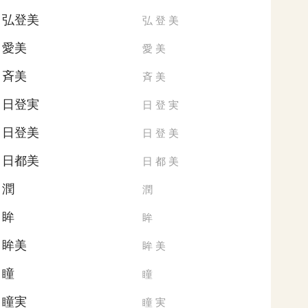
弘登美
弘
登
美
愛美
愛
美
斉美
斉
美
日登実
日
登
実
日登美
日
登
美
日都美
日
都
美
潤
潤
眸
眸
眸美
眸
美
瞳
瞳
瞳実
瞳
実