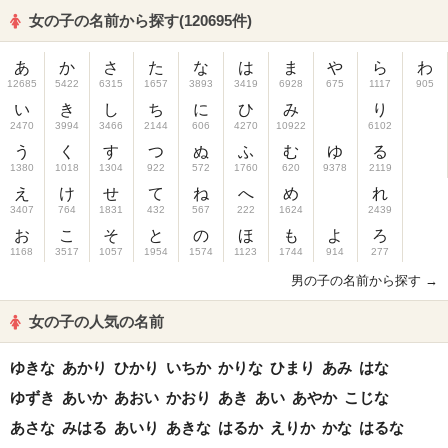
女の子の名前から探す(120695件)
あ
か
さ
た
な
は
ま
や
ら
わ
12685
5422
6315
1657
3893
3419
6928
675
1117
905
い
き
し
ち
に
ひ
み
り
2470
3994
3466
2144
606
4270
10922
6102
う
く
す
つ
ぬ
ふ
む
ゆ
る
1380
1018
1304
922
572
1760
620
9378
2119
え
け
せ
て
ね
へ
め
れ
3407
764
1831
432
567
222
1624
2439
お
こ
そ
と
の
ほ
も
よ
ろ
1168
3517
1057
1954
1574
1123
1744
914
277
男の子の名前から探す →
女の子の人気の名前
ゆきな
あかり
ひかり
いちか
かりな
ひまり
あみ
はな
ゆずき
あいか
あおい
かおり
あき
あい
あやか
こじな
あさな
みはる
あいり
あきな
はるか
えりか
かな
はるな