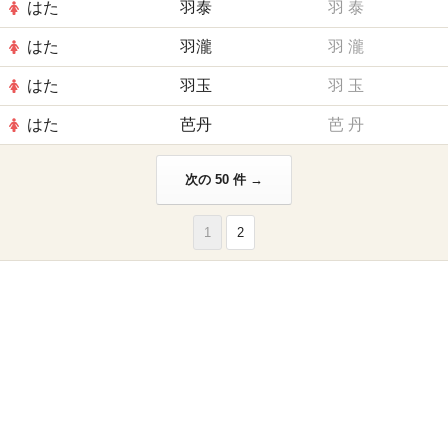
はた
羽泰
羽
泰
はた
羽瀧
羽
瀧
はた
羽玉
羽
玉
はた
芭丹
芭
丹
次の 50 件 →
1
2