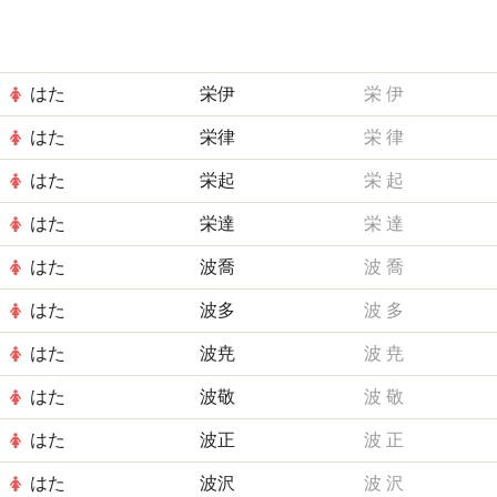
はた
栄伊
栄
伊
はた
栄律
栄
律
はた
栄起
栄
起
はた
栄達
栄
達
はた
波喬
波
喬
はた
波多
波
多
はた
波尭
波
尭
はた
波敬
波
敬
はた
波正
波
正
はた
波沢
波
沢