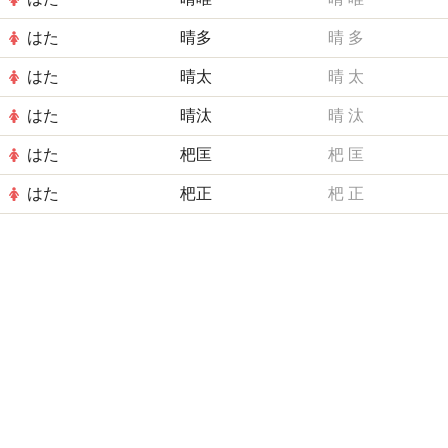
はた
晴多
晴
多
はた
晴太
晴
太
はた
晴汰
晴
汰
はた
杷匡
杷
匡
はた
杷正
杷
正