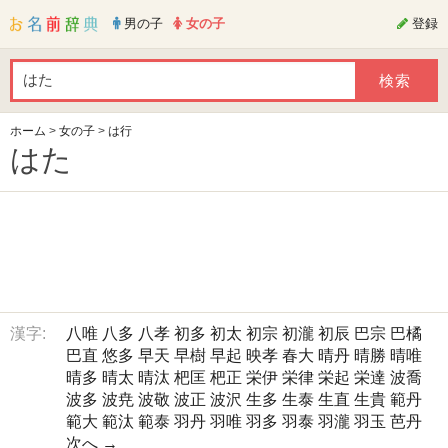
男の子
女の子
登録
ホーム
>
女の子
>
は行
はた
漢字:
八唯
八多
八孝
初多
初太
初宗
初瀧
初辰
巴宗
巴橘
巴直
悠多
早天
早樹
早起
映孝
春大
晴丹
晴勝
晴唯
晴多
晴太
晴汰
杷匡
杷正
栄伊
栄律
栄起
栄達
波喬
波多
波尭
波敬
波正
波沢
生多
生泰
生直
生貴
範丹
範大
範汰
範泰
羽丹
羽唯
羽多
羽泰
羽瀧
羽玉
芭丹
次へ →