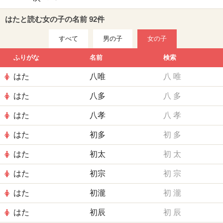
はたと読む女の子の名前 92件
すべて
男の子
女の子
ふりがな
名前
検索
はた
八唯
八
唯
はた
八多
八
多
はた
八孝
八
孝
はた
初多
初
多
はた
初太
初
太
はた
初宗
初
宗
はた
初瀧
初
瀧
はた
初辰
初
辰