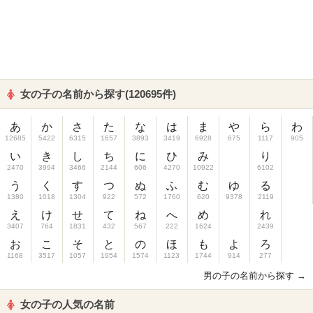
女の子の名前から探す(120695件)
あ
か
さ
た
な
は
ま
や
ら
わ
12685
5422
6315
1657
3893
3419
6928
675
1117
905
い
き
し
ち
に
ひ
み
り
2470
3994
3466
2144
606
4270
10922
6102
う
く
す
つ
ぬ
ふ
む
ゆ
る
1380
1018
1304
922
572
1760
620
9378
2119
え
け
せ
て
ね
へ
め
れ
3407
764
1831
432
567
222
1624
2439
お
こ
そ
と
の
ほ
も
よ
ろ
1168
3517
1057
1954
1574
1123
1744
914
277
男の子の名前から探す →
女の子の人気の名前