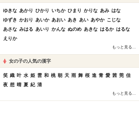
ゆきな
あかり
ひかり
いちか
ひまり
かりな
あみ
はな
ゆずき
かおり
あいか
あおい
あき
あい
あやか
こじな
あさな
みはる
あいり
かんな
ぬのめ
あきな
はるか
はるな
えりか
もっと見る...
女の子の人気の漢字
笑
織
叶
水
姫
雲
和
桃
朝
天
雨
舞
桜
進
青
愛
茜
莞
佳
夜
想
晴
夏
紀
清
もっと見る...