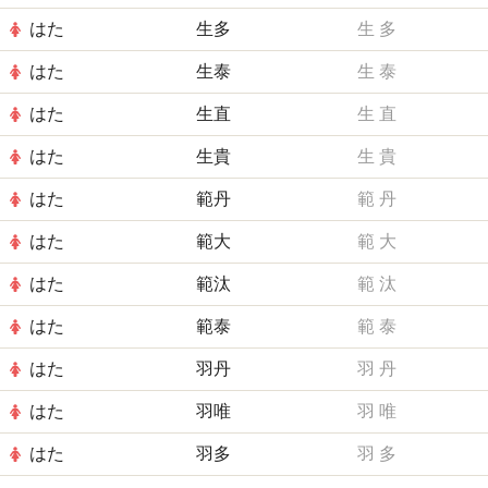
はた
生多
生
多
はた
生泰
生
泰
はた
生直
生
直
はた
生貴
生
貴
はた
範丹
範
丹
はた
範大
範
大
はた
範汰
範
汰
はた
範泰
範
泰
はた
羽丹
羽
丹
はた
羽唯
羽
唯
はた
羽多
羽
多