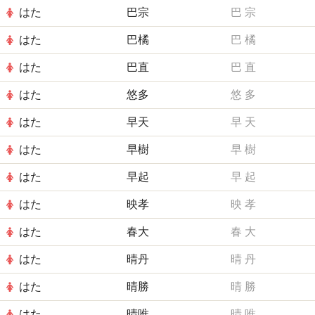
はた
巴宗
巴
宗
はた
巴橘
巴
橘
はた
巴直
巴
直
はた
悠多
悠
多
はた
早天
早
天
はた
早樹
早
樹
はた
早起
早
起
はた
映孝
映
孝
はた
春大
春
大
はた
晴丹
晴
丹
はた
晴勝
晴
勝
はた
晴唯
晴
唯