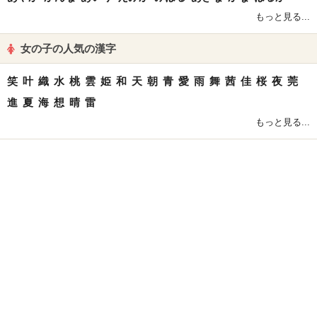
もっと見る...
女の子の人気の漢字
笑
叶
織
水
桃
雲
姫
和
天
朝
青
愛
雨
舞
茜
佳
桜
夜
莞
進
夏
海
想
晴
雷
もっと見る...