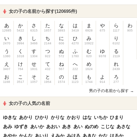
女の子の名前から探す(120695件)
あ
か
さ
た
な
は
ま
や
ら
わ
12685
5422
6315
1657
3893
3419
6928
675
1117
905
い
き
し
ち
に
ひ
み
り
2470
3994
3466
2144
606
4270
10922
6102
う
く
す
つ
ぬ
ふ
む
ゆ
る
1380
1018
1304
922
572
1760
620
9378
2119
え
け
せ
て
ね
へ
め
れ
3407
764
1831
432
567
222
1624
2439
お
こ
そ
と
の
ほ
も
よ
ろ
1168
3517
1057
1954
1574
1123
1744
914
277
男の子の名前から探す →
女の子の人気の名前
ゆきな
あかり
ひかり
かりな
かおり
はな
いちか
ひまり
あみ
ゆずき
あいか
あおい
あき
あい
ぬのめ
こじな
あさな
あやか
かんな
あいり
えみか
みはる
あきな
かな
はるか