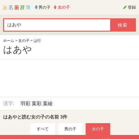
男の子
女の子
登録
ホーム
>
女の子
>
は行
はあや
漢字:
羽彩
葉彩
葉綾
はあやと読む女の子の名前 3件
すべて
男の子
女の子