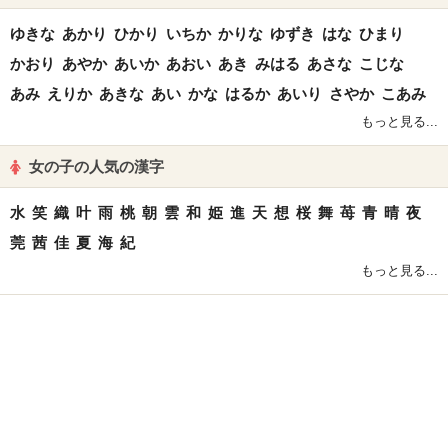
ゆきな
あかり
ひかり
いちか
かりな
ゆずき
はな
ひまり
かおり
あやか
あいか
あおい
あき
みはる
あさな
こじな
あみ
えりか
あきな
あい
かな
はるか
あいり
さやか
こあみ
もっと見る...
女の子の人気の漢字
水
笑
織
叶
雨
桃
朝
雲
和
姫
進
天
想
桜
舞
苺
青
晴
夜
莞
茜
佳
夏
海
紀
もっと見る...