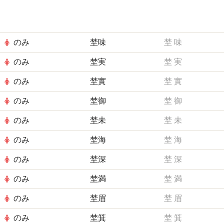
のみ
埜味
埜
味
のみ
埜実
埜
実
のみ
埜實
埜
實
のみ
埜御
埜
御
のみ
埜未
埜
未
のみ
埜海
埜
海
のみ
埜深
埜
深
のみ
埜満
埜
満
のみ
埜眉
埜
眉
のみ
埜箕
埜
箕