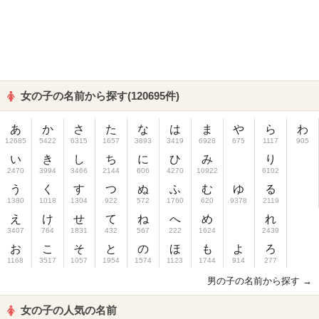
女の子の名前から探す(120695件)
あ
か
さ
た
な
は
ま
や
ら
わ
12685
5422
6315
1657
3893
3419
6928
675
1117
905
い
き
し
ち
に
ひ
み
り
2470
3994
3466
2144
606
4270
10922
6102
う
く
す
つ
ぬ
ふ
む
ゆ
る
1380
1018
1304
922
572
1760
620
9378
2119
え
け
せ
て
ね
へ
め
れ
3407
764
1831
432
567
222
1624
2439
お
こ
そ
と
の
ほ
も
よ
ろ
1168
3517
1057
1954
1574
1123
1744
914
277
男の子の名前から探す →
女の子の人気の名前