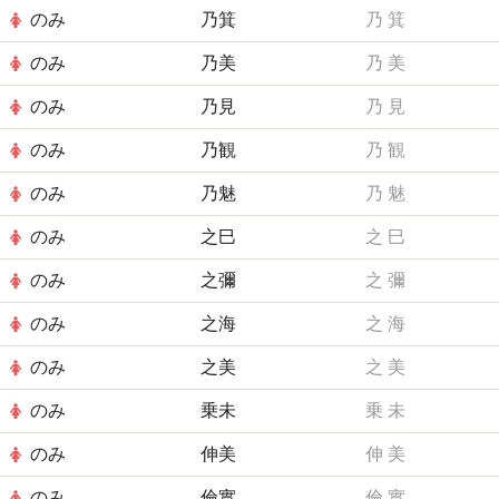
のみ
乃箕
乃
箕
のみ
乃美
乃
美
のみ
乃見
乃
見
のみ
乃観
乃
観
のみ
乃魅
乃
魅
のみ
之巳
之
巳
のみ
之彌
之
彌
のみ
之海
之
海
のみ
之美
之
美
のみ
乗未
乗
未
のみ
伸美
伸
美
のみ
倫實
倫
實