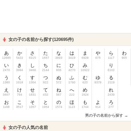
女の子の名前から探す(120695件)
あ
か
さ
た
な
は
ま
や
ら
わ
12685
5422
6315
1657
3893
3419
6928
675
1117
905
い
き
し
ち
に
ひ
み
り
2470
3994
3466
2144
606
4270
10922
6102
う
く
す
つ
ぬ
ふ
む
ゆ
る
1380
1018
1304
922
572
1760
620
9378
2119
え
け
せ
て
ね
へ
め
れ
3407
764
1831
432
567
222
1624
2439
お
こ
そ
と
の
ほ
も
よ
ろ
1168
3517
1057
1954
1574
1123
1744
914
277
男の子の名前から探す →
女の子の人気の名前