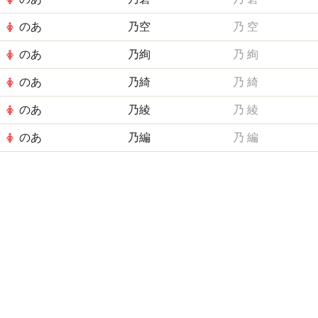
のあ
乃空
乃
空
のあ
乃絢
乃
絢
のあ
乃綺
乃
綺
のあ
乃綾
乃
綾
のあ
乃編
乃
編