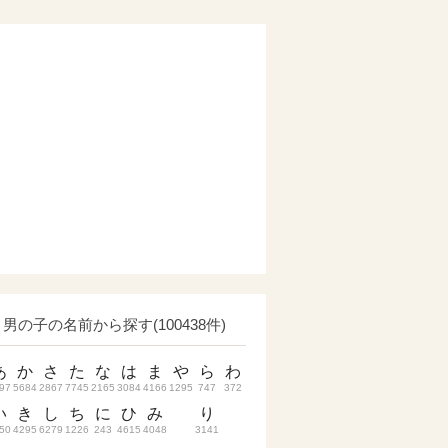
男の子の名前から探す(100438件)
あ
か
さ
た
な
は
ま
や
ら
わ
97
5684
2867
7745
2165
3084
4166
1295
747
372
い
き
し
ち
に
ひ
み
り
50
4295
6279
1226
243
4615
4048
3141