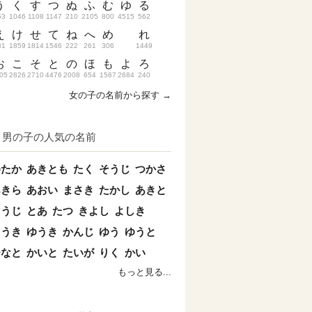
う
く
す
つ
ぬ
ふ
む
ゆ
る
53
1046
1108
1147
210
2105
800
4515
562
え
け
せ
て
ね
へ
め
れ
31
1859
1814
1546
222
261
306
1449
お
こ
そ
と
の
ほ
も
よ
ろ
05
2826
2710
4476
2008
654
1567
2684
240
女の子の名前から探す →
男の子の人気の名前
ゆたか
あきとも
たく
そうじ
つかさ
あきら
あおい
まさき
たかし
あきと
こうじ
とあ
たつ
きよし
よしき
こうき
ゆうき
かんじ
ゆう
ゆうと
ひなと
かいと
たいが
りく
かい
もっと見る...