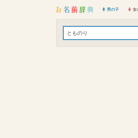
男の子
女