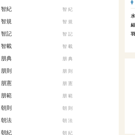
智紀
智
紀
智規
智
規
智記
智
記
智載
智
載
朋典
朋
典
朋則
朋
則
朋憲
朋
憲
朋範
朋
範
朝則
朝
則
朝法
朝
法
朝紀
朝
紀