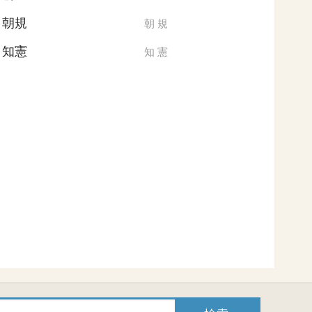
朝規
朝
規
知憲
知
憲