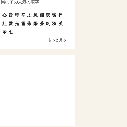
男の子の人気の漢字
水
心
音
時
幸
太
風
姫
夜
琥
日
結
紅
愛
光
雪
朱
陽
蒼
絢
双
英
羽
示
七
もっと見る...