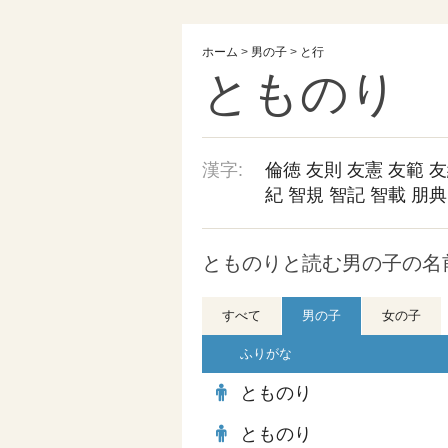
ホーム
>
男の子
>
と行
とものり
漢字:
倫徳
友則
友憲
友範
友
紀
智規
智記
智載
朋典
とものりと読む男の子の名前
すべて
男の子
女の子
ふりがな
とものり
とものり