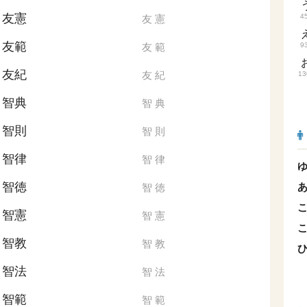
友憲
4
友
憲
友範
友
範
9
友紀
友
紀
13
智典
智
典
智則
智
則
智律
智
律
智徳
智
徳
智憲
智
憲
智教
智
教
智法
智
法
智範
智
範