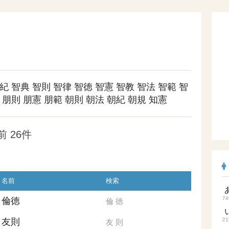
紀
智典
智則
智律
智徳
智憲
智教
智法
智範
智
朋則
朋憲
朋範
朝則
朝法
朝紀
朝規
知憲
 26件
名前
検索
74
倫徳
倫
徳
友則
21
友
則