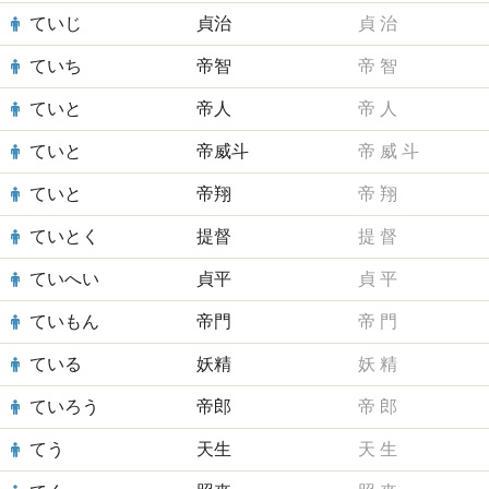
ていじ
貞治
貞
治
ていち
帝智
帝
智
ていと
帝人
帝
人
ていと
帝威斗
帝
威
斗
ていと
帝翔
帝
翔
ていとく
提督
提
督
ていへい
貞平
貞
平
ていもん
帝門
帝
門
ている
妖精
妖
精
ていろう
帝郎
帝
郎
てう
天生
天
生