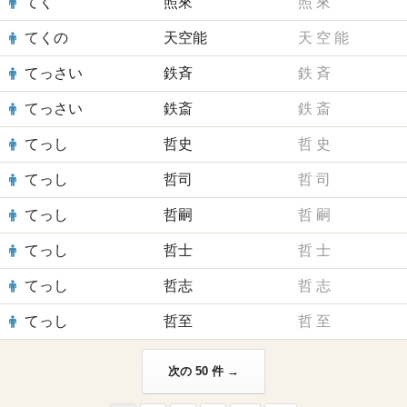
てく
照來
照
來
てくの
天空能
天
空
能
てっさい
鉄斉
鉄
斉
てっさい
鉄斎
鉄
斎
てっし
哲史
哲
史
てっし
哲司
哲
司
てっし
哲嗣
哲
嗣
てっし
哲士
哲
士
てっし
哲志
哲
志
てっし
哲至
哲
至
次の 50 件 →