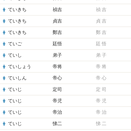
ていきち
禎吉
禎
吉
ていきち
貞吉
貞
吉
ていきち
鄭吉
鄭
吉
ていご
廷悟
廷
悟
ていし
弟子
弟
子
ていしょう
帝将
帝
将
ていしん
帝心
帝
心
ていじ
定司
定
司
ていじ
帝児
帝
児
ていじ
帝治
帝
治
ていじ
悌二
悌
二