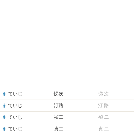
ていじ
悌次
悌
次
ていじ
汀路
汀
路
ていじ
禎二
禎
二
ていじ
貞二
貞
二