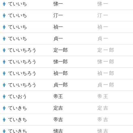
ていいち
悌一
悌
一
ていいち
汀一
汀
一
ていいち
禎一
禎
一
ていいち
貞一
貞
一
ていいちろう
定一郎
定
一
郎
ていいちろう
悌一郎
悌
一
郎
ていいちろう
禎一郎
禎
一
郎
ていいちろう
貞一郎
貞
一
郎
ていおう
帝王
帝
王
ていきち
定吉
定
吉
ていきち
帝吉
帝
吉
ていきち
悌吉
悌
吉