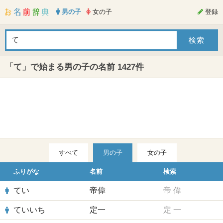
男の子
女の子
登録
「て」で始まる男の子の名前 1427件
すべて
男の子
女の子
ふりがな
名前
検索
てい
帝偉
帝
偉
ていいち
定一
定
一