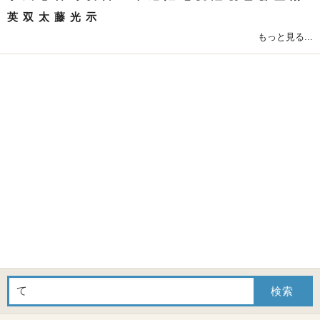
英
双
太
藤
光
示
もっと見る...