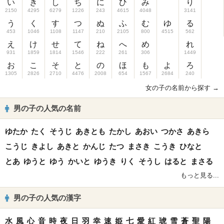
い
き
し
ち
に
ひ
み
り
2150
4295
6279
1226
243
4615
4048
3141
う
く
す
つ
ぬ
ふ
む
ゆ
る
453
1046
1108
1147
210
2105
800
4515
562
え
け
せ
て
ね
へ
め
れ
931
1859
1814
1546
222
261
306
1449
お
こ
そ
と
の
ほ
も
よ
ろ
1305
2826
2710
4476
2008
654
1567
2684
240
女の子の名前から探す →
男の子の人気の名前
ゆたか
たく
そうじ
あきとも
たかし
あおい
つかさ
あきら
こうじ
きよし
あきと
かんじ
たつ
まさき
こうき
ひなと
とあ
ゆうと
ゆう
かいと
ゆうき
りく
そうし
はると
まさる
もっと見る...
男の子の人気の漢字
水
風
心
音
時
夜
日
羽
幸
速
姫
七
愛
紅
琥
雪
蒼
聖
陽